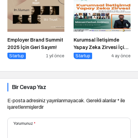
Employer Brand Summit
Kurumsal İletişimde
2025 İçin Geri Sayım!
Yapay Zeka Zirvesi İçin
Geri Sayım!
Startup
1 yıl önce
Startup
4 ay önce
Bir Cevap Yaz
E-posta adresiniz yayınlanmayacak.
Gerekli alanlar
*
ile
işaretlenmişlerdir
Yorumunuz
*