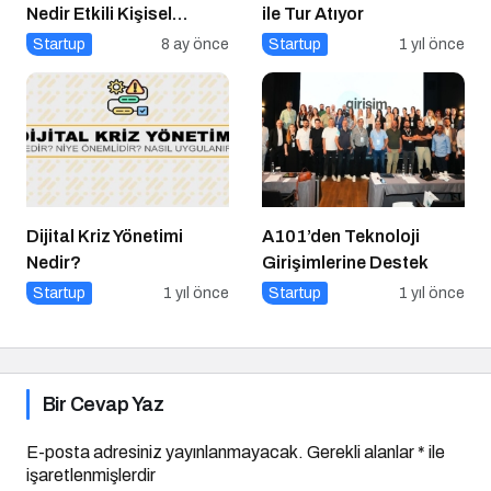
Nedir Etkili Kişisel
ile Tur Atıyor
Markalaşma için 10 Altın
Startup
8 ay önce
Startup
1 yıl önce
İpucu
Dijital Kriz Yönetimi
A101’den Teknoloji
Nedir?
Girişimlerine Destek
Startup
1 yıl önce
Startup
1 yıl önce
Bir Cevap Yaz
E-posta adresiniz yayınlanmayacak.
Gerekli alanlar
*
ile
işaretlenmişlerdir