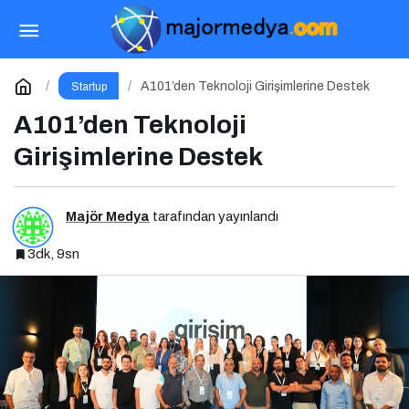
Startup World Cup Türkiye 2025 İçin Geri
Sayım!
Paylaş
Yorum Yap
A101’den Teknoloji Girişimlerine Destek
Startup
A101’den Teknoloji
Girişimlerine Destek
Majör Medya
tarafından yayınlandı
3dk, 9sn