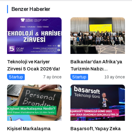
Benzer Haberler
Teknoloji ve Kariyer
Balkanlar’dan Afrika’ya
Zirvesi 5 Ocak 2026’da!
Turizmin Nabzı
Uzakrota Dubai’de Attı
Startup
7 ay önce
Startup
10 ay önce
Kişisel Markalaşma
Başarsoft, Yapay Zeka