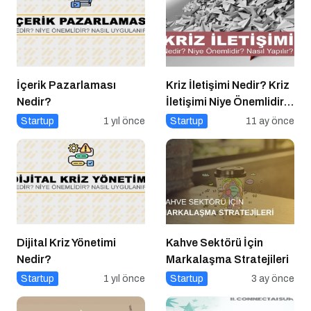
İçerik Pazarlaması
Kriz İletişimi Nedir? Kriz
Nedir?
İletişimi Niye Önemlidir?
Kriz İletişimi Nasıl
Startup
1 yıl önce
Startup
11 ay önce
Yapılır?
Dijital Kriz Yönetimi
Kahve Sektörü İçin
Nedir?
Markalaşma Stratejileri
Startup
1 yıl önce
Startup
3 ay önce