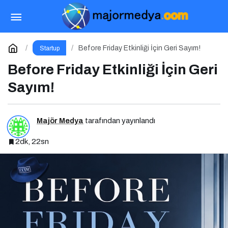
Kurumsal İletişim Hakkında Her Şey: Kurumsal
İletişim 2.0 Podcast Serisi
Paylaş
Yorum Yap
Before Friday Etkinliği İçin Geri Sayım!
Startup
Before Friday Etkinliği İçin Geri
Sayım!
Majör Medya
tarafından yayınlandı
2dk, 22sn