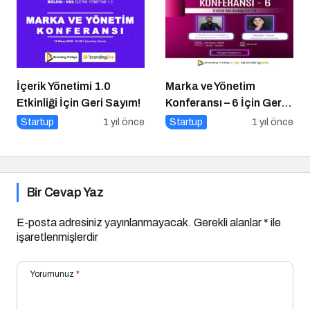
İçerik Yönetimi 1.0
Marka ve Yönetim
Etkinliği İçin Geri Sayım!
Konferansı – 6 İçin Geri
Sayım!
Startup
1 yıl önce
Startup
1 yıl önce
Bir Cevap Yaz
E-posta adresiniz yayınlanmayacak.
Gerekli alanlar
*
ile
işaretlenmişlerdir
Yorumunuz
*