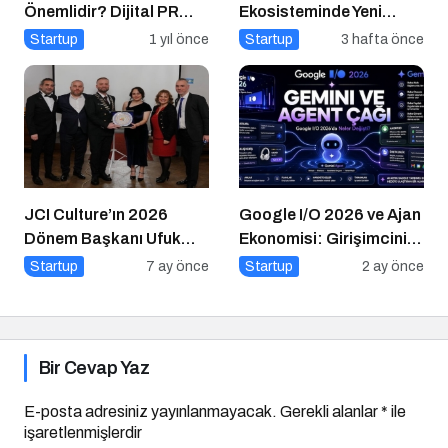
Önemlidir? Dijital PR
Ekosisteminde Yeni
Nasıl Uygulanır?
Dönem Başlıyor: Bayim
Startup
1 yıl önce
Startup
3 hafta önce
Olur Musun? Fuarı 2026
İçin Geri Sayım!
JCI Culture’ın 2026
Google I/O 2026 ve Ajan
Dönem Başkanı Ufuk
Ekonomisi: Girişimcinin
Can Ay Oldu
Yeni Rakibi Arama
Startup
7 ay önce
Startup
2 ay önce
Kutusu
Bir Cevap Yaz
E-posta adresiniz yayınlanmayacak.
Gerekli alanlar
*
ile
işaretlenmişlerdir