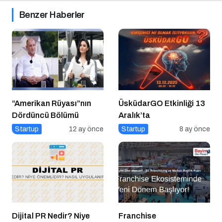
Benzer Haberler
“Amerikan Rüyası”nın
ÜsküdarGO Etkinliği 13
Dördüncü Bölümü
Aralık’ta
Startup
12 ay önce
Startup
8 ay önce
Dijital PR Nedir? Niye
Franchise