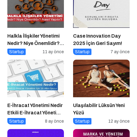
Halkla İlişkiler Yönetimi
Case Innovation Day
Nedir? Niye Önemlidir?
2025 İçin Geri Sayım!
Halkla İlişkiler Yönetimi
Startup
11 ay önce
Startup
7 ay önce
Nasıl Yapılır?
E-İhracat Yönetimi Nedir
Ulaşılabilir Lüksün Yeni
Etkili E-İhracat Yönetimi
Yüzü
için 10 Altın İpucu
Startup
8 ay önce
Startup
12 ay önce