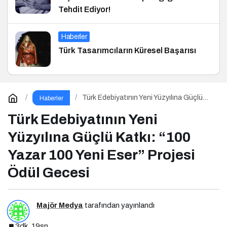
Tehdit Ediyor!
Haberler
Türk Tasarımcıların Küresel Başarısı
Türk Edebiyatının Yeni Yüzyılına Güçlü
Haberler
Katkı: “100 Yazar 100 Yeni Eser” Projesi
Ödül Gecesi
Türk Edebiyatının Yeni
Yüzyılına Güçlü Katkı: “100
Yazar 100 Yeni Eser” Projesi
Ödül Gecesi
Majör Medya
tarafından yayınlandı
3dk, 19sn