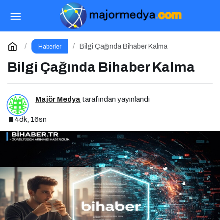
Türk Edebiyatının Yeni Yüzyılına Güçlü Katkı:
“100 Yazar 100 Yeni Eser” Projesi Ödül Gecesi
Paylaş
Yorum Yap
Bilgi Çağında Bihaber Kalma
Haberler
Bilgi Çağında Bihaber Kalma
Majör Medya
tarafından yayınlandı
4dk, 16sn