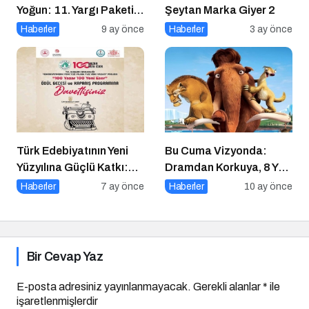
Yoğun: 11. Yargı Paketi
Şeytan Marka Giyer 2
ve Memur Zammında
Haberler
9 ay önce
Haberler
3 ay önce
Son Durum!
Türk Edebiyatının Yeni
Bu Cuma Vizyonda:
Yüzyılına Güçlü Katkı:
Dramdan Korkuya, 8 Yeni
“100 Yazar 100 Yeni
Film Sinemaseverlerle
Haberler
7 ay önce
Haberler
10 ay önce
Eser” Projesi Ödül
Buluşuyor!
Gecesi
Bir Cevap Yaz
E-posta adresiniz yayınlanmayacak.
Gerekli alanlar
*
ile
işaretlenmişlerdir