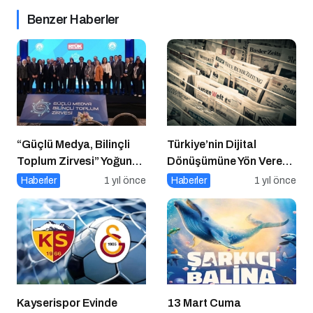
Benzer Haberler
“Güçlü Medya, Bilinçli
Türkiye’nin Dijital
Toplum Zirvesi” Yoğun
Dönüşümüne Yön Veren
Katılımla Gerçekleşti
15 Platform
Haberler
1 yıl önce
Haberler
1 yıl önce
Kayserispor Evinde
13 Mart Cuma