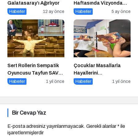
Galatasaray’ı Ağırlıyor
Haftasında Vizyonda
Hangi Filmler Var?
Haberler
12 ay önce
Haberler
5 ay önce
Sert Rollerin Sempatik
Çocuklar Masallarla
Oyuncusu Tayfun SAV
Hayallerini
ile Söyleşi
Gerçekleştiriyor!
Haberler
1 yıl önce
Haberler
1 yıl önce
Bir Cevap Yaz
E-posta adresiniz yayınlanmayacak.
Gerekli alanlar
*
ile
işaretlenmişlerdir