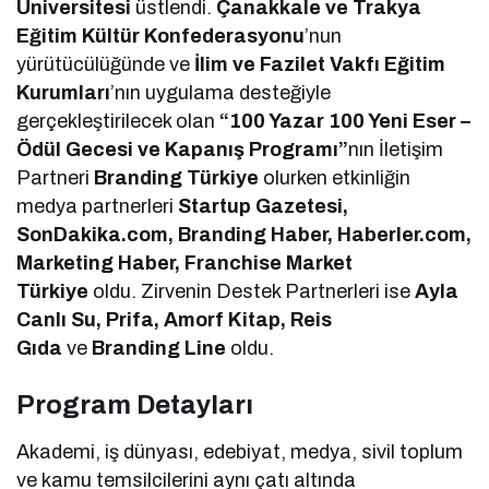
Üniversitesi
üstlendi.
Çanakkale ve Trakya
Eğitim Kültür Konfederasyonu
’nun
yürütücülüğünde ve
İlim ve Fazilet Vakfı Eğitim
Kurumları
’nın uygulama desteğiyle
gerçekleştirilecek olan
“100 Yazar 100 Yeni Eser –
Ödül Gecesi ve Kapanış Programı”
nın İletişim
Partneri
Branding Türkiye
olurken etkinliğin
medya partnerleri
Startup Gazetesi,
SonDakika.com, Branding Haber, Haberler.com,
Marketing Haber, Franchise Market
Türkiye
oldu. Zirvenin Destek Partnerleri ise
Ayla
Canlı Su, Prifa, Amorf Kitap, Reis
Gıda
ve
Branding Line
oldu.
Program Detayları
Akademi, iş dünyası, edebiyat, medya, sivil toplum
ve kamu temsilcilerini aynı çatı altında