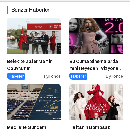
Benzer Haberler
Belek’te Zafer Martin
Bu Cuma Sinemalarda
Couvra’nın
Yeni Heyecan: Vizyona
Girecek Filmler Belli
Haberler
1 yıl önce
Haberler
1 yıl önce
Oldu
Meclis’te Gündem
Haftanın Bombası: