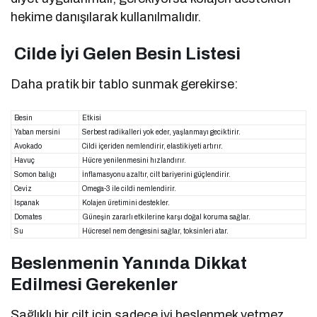
hekime danışılarak kullanılmalıdır.
Cilde İyi Gelen Besin Listesi
Daha pratik bir tablo sunmak gerekirse:
Besin
Etkisi
Yaban mersini
Serbest radikalleri yok eder, yaşlanmayı geciktirir.
Avokado
Cildi içeriden nemlendirir, elastikiyeti artırır.
Havuç
Hücre yenilenmesini hızlandırır.
Somon balığı
İnflamasyonu azaltır, cilt bariyerini güçlendirir.
Ceviz
Omega-3 ile cildi nemlendirir.
Ispanak
Kolajen üretimini destekler.
Domates
Güneşin zararlı etkilerine karşı doğal koruma sağlar.
Su
Hücresel nem dengesini sağlar, toksinleri atar.
Beslenmenin Yanında Dikkat
Edilmesi Gerekenler
Sağlıklı bir cilt için sadece iyi beslenmek yetmez.