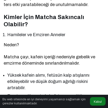
ters etki yaratabileceği de unutulmamalıdır.
Kimler İçin Matcha Sakıncalı
Olabilir?
Hamileler ve Emziren Anneler
Neden?
Matcha çayı, kafein içeriği nedeniyle gebelik ve
emzirme döneminde sınırlandırılmalıdır.
Yüksek kafein alımı, fetüsün kalp atışlarını
etkileyebilir ve düşük doğum ağırlığı riskini
artırabilir.
Emzirme döneminde kafein anne sütüne
Bu web sitesinde en iyi deneyimi yaşamanızı sağlamak için
Kabul
geçebilir ve bebekte huzursuzluk, uykusuzluk
çerezler kullanılmaktadır.