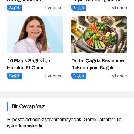
Nutrigenomik’in Rolü
Açıyor mu?
Sağlık
1 yıl önce
Sağlık
1 yıl önce
10 Mayıs Sağlık İçin
Dijital Çağda Beslenme:
Hareket Et Günü
Teknolojinin Sağlık
Üzerindeki Etkileri ve
Sağlık
1 yıl önce
Sağlık
1 yıl önce
Yeni Alışkanlıklar
Bir Cevap Yaz
E-posta adresiniz yayınlanmayacak.
Gerekli alanlar
*
ile
işaretlenmişlerdir