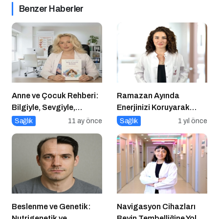
Benzer Haberler
Anne ve Çocuk Rehberi:
Ramazan Ayında
Bilgiyle, Sevgiyle,
Enerjinizi Koruyarak
Güvenle
Oruç Tutmanın Püf
Sağlık
11 ay önce
Sağlık
1 yıl önce
Noktaları
Beslenme ve Genetik:
Navigasyon Cihazları
Nutrigenetik ve
Beyin Tembelliğine Yol