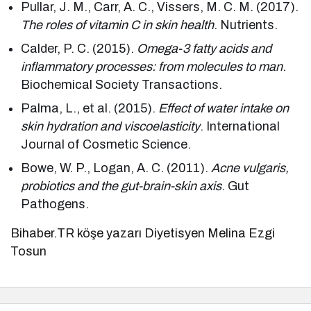
Pullar, J. M., Carr, A. C., Vissers, M. C. M. (2017).
The roles of vitamin C in skin health
. Nutrients.
Calder, P. C. (2015).
Omega-3 fatty acids and
inflammatory processes: from molecules to man
.
Biochemical Society Transactions.
Palma, L., et al. (2015).
Effect of water intake on
skin hydration and viscoelasticity
. International
Journal of Cosmetic Science.
Bowe, W. P., Logan, A. C. (2011).
Acne vulgaris,
probiotics and the gut-brain-skin axis
. Gut
Pathogens.
Bihaber.TR köşe yazarı Diyetisyen Melina Ezgi
Tosun