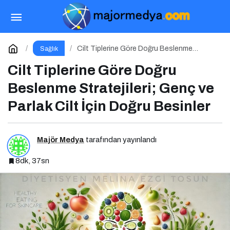
Doğadan Gelen Yeşil Mucize: Matcha Çayı
Paylaş
Yorum Yap
Cilt Tiplerine Göre Doğru Beslenme
Sağlık
Stratejileri; Genç ve Parlak Cilt İçin Doğru
Besinler
Cilt Tiplerine Göre Doğru
Beslenme Stratejileri; Genç ve
Parlak Cilt İçin Doğru Besinler
Majör Medya
tarafından yayınlandı
8dk, 37sn