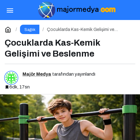
Çocuklarda Hormon Bozucu Maddeler ve
Paketli Gıdalar
Paylaş
Yorum Yap
Çocuklarda Kas-Kemik Gelişimi ve
Sağlık
Beslenme
Çocuklarda Kas-Kemik
Gelişimi ve Beslenme
Majör Medya
tarafından yayınlandı
6dk, 17sn