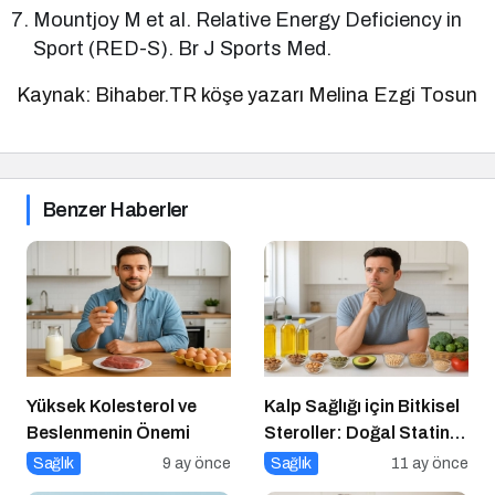
Mountjoy M et al. Relative Energy Deficiency in
Sport (RED-S). Br J Sports Med.
Kaynak: Bihaber.TR köşe yazarı Melina Ezgi Tosun
Benzer Haberler
Yüksek Kolesterol ve
Kalp Sağlığı için Bitkisel
Beslenmenin Önemi
Steroller: Doğal Statin
Etkisi
Sağlık
9 ay önce
Sağlık
11 ay önce