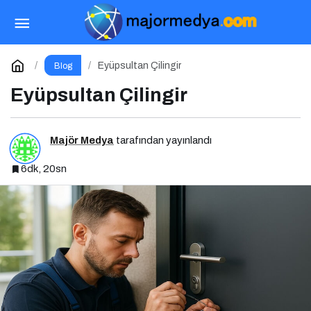
Sattas’tan Güneşe Davet
Paylaş
Yorum Yap
Eyüpsultan Çilingir
Blog
Eyüpsultan Çilingir
Majör Medya
tarafından yayınlandı
6dk, 20sn