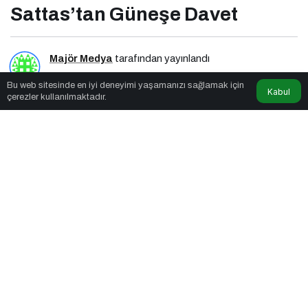
Sattas’tan Güneşe Davet
Majör Medya
tarafından yayınlandı
Bu web sitesinde en iyi deneyimi yaşamanızı sağlamak için
2dk, 46sn
Kabul
çerezler kullanılmaktadır.
Sattas'tan Güneşe Davet