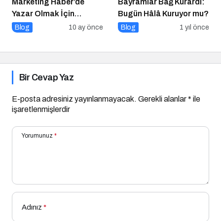
Marketing Haber’de
Bayramlar Bağ Kurardı:
Yazar Olmak İçin
Bugün Hâlâ Kuruyor mu?
Yazarlık Başvurusu
Blog
10 ay önce
Blog
1 yıl önce
Başladı!
Bir Cevap Yaz
E-posta adresiniz yayınlanmayacak.
Gerekli alanlar
*
ile
işaretlenmişlerdir
Yorumunuz
*
Adınız
*