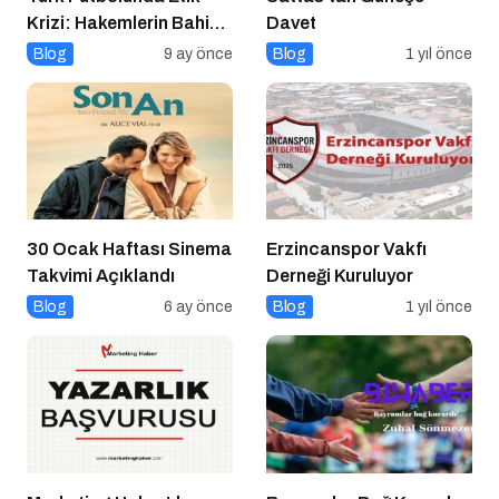
Krizi: Hakemlerin Bahis
Davet
Skandalı
Blog
9 ay önce
Blog
1 yıl önce
30 Ocak Haftası Sinema
Erzincanspor Vakfı
Takvimi Açıklandı
Derneği Kuruluyor
Blog
6 ay önce
Blog
1 yıl önce