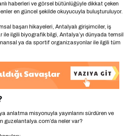
lı haberleri ve görsel bütünlüğüyle dikkat çeken
enler en güncel şekilde okuyucuyla buluşturuluyor.
l başarı hikayeleri, Antalyalı girişimciler, iş
ile ilgili biyografik bilgi, Antalya’yı dünyada temsil
inansal ya da sportif organizasyonlar ile ilgili tüm
?
yaya anlatma misyonuyla yayınlarını sürdüren ve
an guzelantalya.com’da neler var?