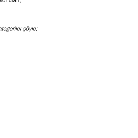
konuları;
tegoriler şöyle;