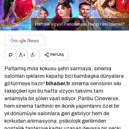
Haftalık Vizyon Panoraması: Hangi Filmi İzlemeli?
+
-
PAYLAŞ
Patlamış mısır kokusu şehri sarmaya, sinema
salonları ışıklarını kapatıp bizi bambaşka dünyalara
götürmeye hazır!
bihaber.tr
sinema servisinin sıkı
takipçileri için bu hafta vizyon takvimi tam
anlamıyla bir şölen vaat ediyor. Paribu Cineverse,
hem sinema tarihinin en ikonik yapımlarını özel bir
yıl dönümüyle salonlara geri getiriyor hem de
korkudan animasyona, psikolojik gerilimden
nostaljik fanteziye kadar uzanan devasa bir seçki