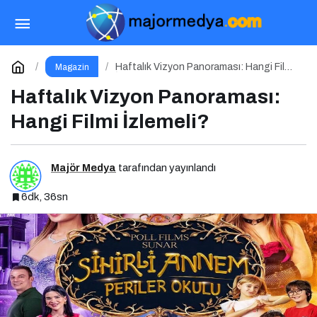
Sinemada Fransızca Rüzgarı
Paylaş
Yorum Yap
Haftalık Vizyon Panoraması: Hangi Filmi
Magazin
İzlemeli?
Haftalık Vizyon Panoraması:
Hangi Filmi İzlemeli?
Majör Medya
tarafından yayınlandı
6dk, 36sn