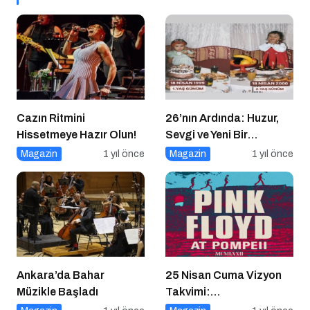
Cazın Ritmini
26’nın Ardında: Huzur,
Hissetmeye Hazır Olun!
Sevgi ve Yeni Bir
Başlangıç
Magazin
1 yıl önce
Magazin
1 yıl önce
Ankara’da Bahar
25 Nisan Cuma Vizyon
Müzikle Başladı
Takvimi:
Sinemaseverleri