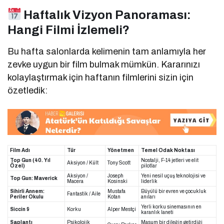
Haftalık Vizyon Panoraması:
Hangi Filmi İzlemeli?
Bu hafta salonlarda kelimenin tam anlamıyla her
zevke uygun bir film bulmak mümkün. Kararınızı
kolaylaştırmak için haftanın filmlerini sizin için
özetledik:
Film Adı
Tür
Yönetmen
Temel Odak Noktası
Top Gun (40. Yıl
Nostalji, F-14 jetleri ve elit
Aksiyon / Kült
Tony Scott
Özel)
pilotlar
Aksiyon /
Joseph
Yeni nesil uçuş teknolojisi ve
Top Gun: Maverick
Macera
Kosinski
liderlik
Sihirli Annem:
Mustafa
Büyülü bir evren ve çocukluk
Fantastik / Aile
Periler Okulu
Kotan
anıları
Yerli korku sinemasının en
Siccin 9
Korku
Alper Mestçi
karanlık laneti
Saplantı
Psikolojik
Masum bir dileğin getirdiği