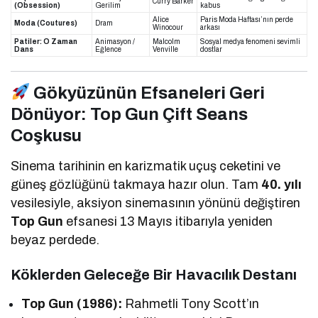
Curry Barker
(Obsession)
Gerilim
kabus
Alice
Paris Moda Haftası’nın perde
Moda (Coutures)
Dram
Winocour
arkası
Patiler: O Zaman
Animasyon /
Malcolm
Sosyal medya fenomeni sevimli
Dans
Eğlence
Venville
dostlar
Gökyüzünün Efsaneleri Geri
Dönüyor: Top Gun Çift Seans
Coşkusu
Sinema tarihinin en karizmatik uçuş ceketini ve
güneş gözlüğünü takmaya hazır olun. Tam
40. yılı
vesilesiyle, aksiyon sinemasının yönünü değiştiren
Top Gun
efsanesi 13 Mayıs itibarıyla yeniden
beyaz perdede.
Köklerden Geleceğe Bir Havacılık Destanı
Top Gun (1986):
Rahmetli Tony Scott’ın