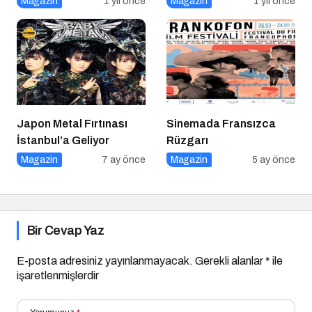
Magazin
1 yıl önce
Magazin
1 yıl önce
Bekleyen Yepyeni Filmler
Japon Metal Fırtınası
Sinemada Fransızca
İstanbul’a Geliyor
Rüzgarı
Magazin
7 ay önce
Magazin
5 ay önce
Bir Cevap Yaz
E-posta adresiniz yayınlanmayacak.
Gerekli alanlar
*
ile
işaretlenmişlerdir