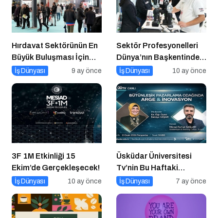
Hırdavat Sektörünün En
Sektör Profesyonelleri
Büyük Buluşması İçin
Dünya’nın Başkentinde
İstanbul Hazır!
Buluşacak!
İş Dünyası
9 ay önce
İş Dünyası
10 ay önce
3F 1M Etkinliği 15
Üsküdar Üniversitesi
Ekim’de Gerçekleşecek!
Tv’nin Bu Haftaki
Konuğu Mürsel Ferhat
İş Dünyası
10 ay önce
İş Dünyası
7 ay önce
Sağlam Oluyor