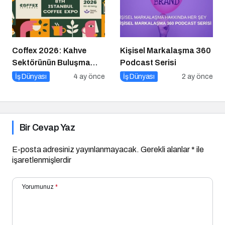
Coffex 2026: Kahve
Kişisel Markalaşma 360
Sektörünün Buluşma
Podcast Serisi
Noktası
İş Dünyası
4 ay önce
İş Dünyası
2 ay önce
Bir Cevap Yaz
E-posta adresiniz yayınlanmayacak.
Gerekli alanlar
*
ile
işaretlenmişlerdir
Yorumunuz
*