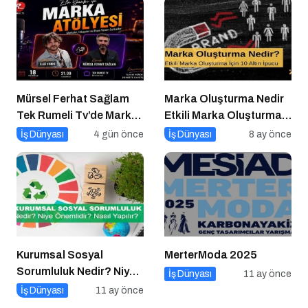
Mürsel Ferhat Sağlam
Marka Oluşturma Nedir
Tek Rumeli Tv’de Marka
Etkili Marka Oluşturma
Atölyesi Programına
için 10 Altın İpucu
İş Dünyası
4 gün önce
İş Dünyası
8 ay önce
Konuk Oldu
Kurumsal Sosyal
MerterModa 2025
Sorumluluk Nedir? Niye
İş Dünyası
11 ay önce
Önemlidir? Kurumsal
İş Dünyası
11 ay önce
Sosyal Sorumluluk Nasıl