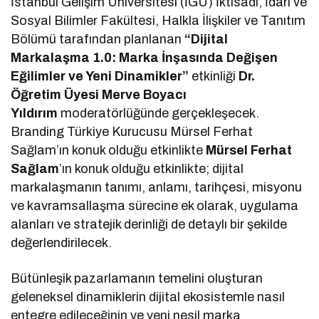
İstanbul Gelişim Üniversitesi (İGÜ) İktisadi, İdari ve
Sosyal Bilimler Fakültesi, Halkla İlişkiler ve Tanıtım
Bölümü tarafından planlanan
“Dijital
Markalaşma 1.0: Marka İnşasında Değişen
Eğilimler ve Yeni Dinamikler”
etkinliği
Dr.
Öğretim Üyesi Merve Boyacı
Yıldırım
moderatörlüğünde gerçekleşecek.
Branding Türkiye Kurucusu Mürsel Ferhat
Sağlam’ın konuk olduğu etkinlikte
Mürsel Ferhat
Sağlam
’ın konuk olduğu etkinlikte; dijital
markalaşmanın tanımı, anlamı, tarihçesi, misyonu
ve kavramsallaşma sürecine ek olarak, uygulama
alanları ve stratejik derinliği de detaylı bir şekilde
değerlendirilecek.
Bütünleşik pazarlamanın temelini oluşturan
geleneksel dinamiklerin dijital ekosistemle nasıl
entegre edileceğinin ve yeni nesil marka