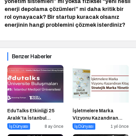
yönetim sistemleri” mi yoksa fiziksel “yeni nesil
enerji depolama çözümleri” mi daha kritik bir
rol oynayacak? Bir startup kuracak olsanız
enerjinin hangi problemini çözmek isterdiniz?
Benzer Haberler
EduTalks Etkinliği 25
İşletmelere Marka
Aralık’ta İstanbul
Vizyonu Kazandıran
Medipol
Kitap: Stratejik Marka
İş Dünyası
8 ay önce
İş Dünyası
1 yıl önce
Üniversitesi’nde!
Yönetimi