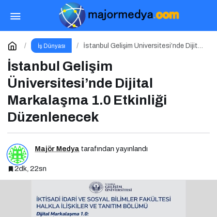
Enerjide İnovasyonun Rengi Değişiyor
Paylaş
Yorum Yap
İstanbul Gelişim Üniversitesi’nde Dijital
İş Dünyası
Markalaşma 1.0 Etkinliği Düzenlenecek
İstanbul Gelişim
Üniversitesi’nde Dijital
Markalaşma 1.0 Etkinliği
Düzenlenecek
Majör Medya
tarafından yayınlandı
2dk, 22sn