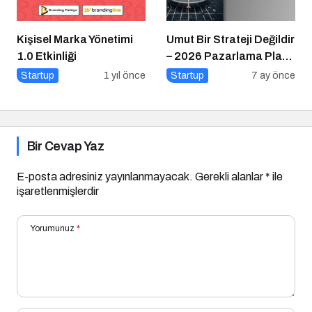
Kişisel Marka Yönetimi
Umut Bir Strateji Değildir
1.0 Etkinliği
– 2026 Pazarlama Planı
Rehberi
Startup
1 yıl önce
Startup
7 ay önce
Bir Cevap Yaz
E-posta adresiniz yayınlanmayacak.
Gerekli alanlar
*
ile
işaretlenmişlerdir
Yorumunuz
*