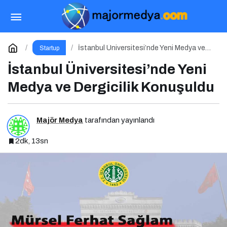
İletişim Yönetimi Olmadan İşletme Yönetimi
Olmaz
Paylaş
Yorum Yap
İstanbul Üniversitesi’nde Yeni Medya ve
Startup
Dergicilik Konuşuldu
İstanbul Üniversitesi’nde Yeni
Medya ve Dergicilik Konuşuldu
Majör Medya
tarafından yayınlandı
2dk, 13sn