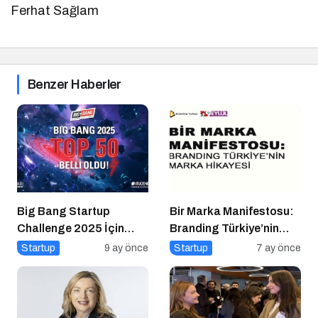
Ferhat Sağlam
Benzer Haberler
Big Bang Startup
Bir Marka Manifestosu:
Challenge 2025 İçin
Branding Türkiye’nin
Geri Sayım Başladı
Marka Hikayesi
Startup
9 ay önce
Startup
7 ay önce