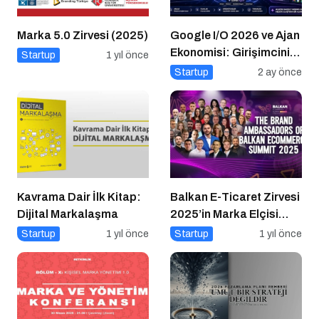
Marka 5.0 Zirvesi (2025)
Google I/O 2026 ve Ajan
Ekonomisi: Girişimcinin
Startup
1 yıl önce
Yeni Rakibi Arama
Startup
2 ay önce
Kutusu
Kavrama Dair İlk Kitap:
Balkan E-Ticaret Zirvesi
Dijital Markalaşma
2025’in Marka Elçisi
Belli Oldu
Startup
1 yıl önce
Startup
1 yıl önce