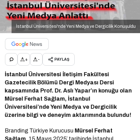
İstanbul Üniversitesi'nde Yeni Medya ve Dergicilik Konuşuldu
+
-
PAYLAŞ
İstanbul Üniversitesi İletişim Fakültesi
Gazetecilik Bölümü Dergi Medyası Dersi
kapsamında Prof. Dr. Aslı Yapar’ın konuğu olan
Mürsel Ferhat Sağlam, İstanbul
Üniversitesi’nde Yeni Medya ve Dergicilik
üzerine bilgi ve deneyim aktarımında bulundu!
Branding Türkiye Kurucusu
Mürsel Ferhat
Sağlam
, 15 Mayıs 2025′ tarihinde İstanbul