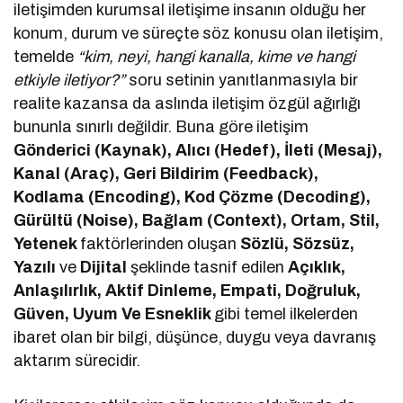
iletişimden kurumsal iletişime insanın olduğu her
konum, durum ve süreçte söz konusu olan iletişim,
temelde
“kim, neyi, hangi kanalla, kime ve hangi
etkiyle iletiyor?”
soru setinin yanıtlanmasıyla bir
realite kazansa da aslında iletişim özgül ağırlığı
bununla sınırlı değildir. Buna göre iletişim
Gönderici (Kaynak), Alıcı (Hedef), İleti (Mesaj),
Kanal (Araç), Geri Bildirim (Feedback),
Kodlama (Encoding), Kod Çözme (Decoding),
Gürültü (Noise), Bağlam (Context), Ortam, Stil,
Yetenek
faktörlerinden oluşan
Sözlü, Sözsüz,
Yazılı
ve
Dijital
şeklinde tasnif edilen
Açıklık,
Anlaşılırlık, Aktif Dinleme, Empati, Doğruluk,
Güven, Uyum Ve Esneklik
gibi temel ilkelerden
ibaret olan bir bilgi, düşünce, duygu veya davranış
aktarım sürecidir.