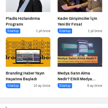
Pladis Hızlandırma
Kadın Girişimciler İçin
Programı
Yeni Bir Fırsat
Startup
1 yıl önce
Startup
1 yıl önce
Branding Haber Yayın
Medya Satın Alma
Hayatına Başladı
Nedir? Etkili Medya
Satın Alma İçin 10 Altın
Startup
10 ay önce
Startup
8 ay önce
İpucu