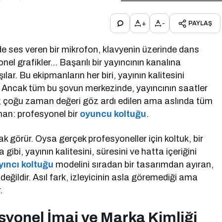
+
-
PAYLAŞ
de ses veren bir mikrofon, klavyenin üzerinde dans
el grafikler… Başarılı bir yayıncının kanalına
ılar. Bu ekipmanların her biri, yayının kalitesini
. Ancak tüm bu şovun merkezinde, yayıncının saatler
r; çoğu zaman değeri göz ardı edilen ama aslında tüm
an: profesyonel bir
oyuncu koltuğu
.
ak görür. Oysa gerçek profesyoneller için koltuk, bir
gibi, yayının kalitesini, süresini ve hatta içeriğini
yıncı koltuğu
modelini sıradan bir tasarımdan ayıran,
 değildir. Asıl fark, izleyicinin asla göremediği ama
.
yonel İmaj ve Marka Kimliği