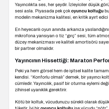
Yayıncılıkta ses, her şeydir. İzleyiciler düşük gör
sesi asla. Piyasada pek çok
oyuncu koltuğu
bu
modelin mekanizma kalitesi, en kritik ayırt edici ö
En heyecanlı oyun anında arkanıza yaslandığı
mikrofona yansıyan o tiz “gırç” sesi, tüm atmos
düzey mekanizması ve kaliteli amortisörü sayes
bir partner olmalıdır.
Yayıncının Hissettiği: Maraton Perfo
Peki ya hem görsel hem de işitsel kalite tamamsa
kendisi. “Konforlu olmalı” demek, bir yayıncı ko
cümledir. Yayıncılık, pasif bir oturma eylemi deği
zihinsel uyanıklık gerektirir.
Kötü bir koltuk, vücudunuzu sürekli olarak düşük 
tüketir. İyi bir
oyuncu koltuğu
ise vücudu “nötr”