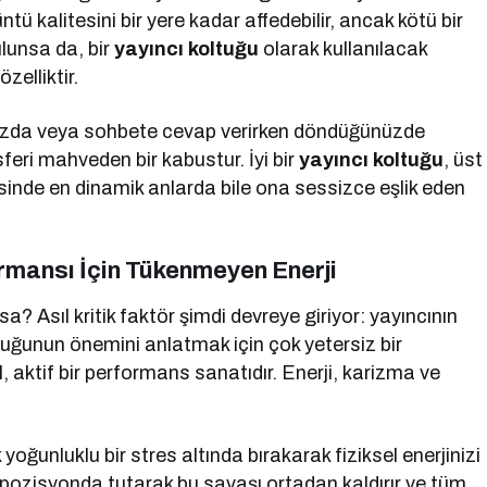
üntü kalitesini bir yere kadar affedebilir, ancak kötü bir
lunsa da, bir
yayıncı koltuğu
olarak kullanılacak
zelliktir.
nızda veya sohbete cevap verirken döndüğünüzde
feri mahveden bir kabustur. İyi bir
yayıncı koltuğu
, üst
inde en dinamik anlarda bile ona sessizce eşlik eden
rmansı İçin Tükenmeyen Enerji
? Asıl kritik faktör şimdi devreye giriyor: yayıncının
ltuğunun önemini anlatmak için çok yetersiz bir
l, aktif bir performans sanatıdır. Enerji, karizma ve
yoğunluklu bir stres altında bırakarak fiziksel enerjinizi
 pozisyonda tutarak bu savaşı ortadan kaldırır ve tüm