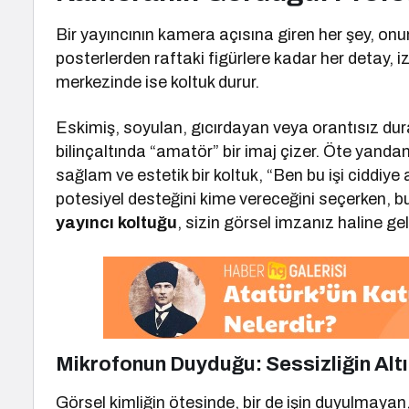
Bir yayıncının kamera açısına giren her şey, onun
posterlerden raftaki figürlere kadar her detay, 
merkezinde ise koltuk durur.
Eskimiş, soyulan, gıcırdayan veya orantısız duran 
bilinçaltında “amatör” bir imaj çizer. Öte yanda
sağlam ve estetik bir koltuk, “Ben bu işi ciddiye a
potesiyel desteğini kime vereceğini seçerken, bu 
yayıncı koltuğu
, sizin görsel imzanız haline geli
Mikrofonun Duyduğu: Sessizliğin Alt
Görsel kimliğin ötesinde, bir de işin duyulmay