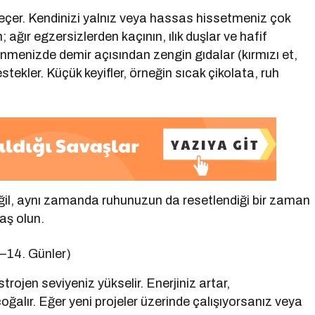
eçer. Kendinizi yalnız veya hassas hissetmeniz çok
ağır egzersizlerden kaçının, ılık duşlar ve hafif
lenmenizde demir açısından zengin gıdalar (kırmızı et,
estekler. Küçük keyifler, örneğin sıcak çikolata, ruh
ğil, aynı zamanda ruhunuzun da resetlendiği bir zaman
vaş olun.
6–14. Günler)
trojen seviyeniz yükselir. Enerjiniz artar,
çoğalır. Eğer yeni projeler üzerinde çalışıyorsanız veya