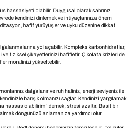
ğüs hassasiyeti olabilir. Duygusal olarak sabrınız
Bu evrede kendinizi dinlemek ve ihtiyaçlarınıza önem
meditasyon, hafif yürüyüşler ve uyku düzenine dikkat
galanmalarına yol açabilir. Kompleks karbonhidratlar,
zi ve fiziksel şikayetlerinizi hafifletir. Çikolata krizleri de
ler moralinizi yükseltebilir.
nlarınız dalgalanır ve ruh haliniz, enerji seviyeniz ile
kendinizle barışık olmanızı sağlar. Kendinizi yargılamak
 hassas olabilirim” demek, stresi azaltır. Basit bir
t almak döngünüzü anlamanıza yardımcı olur.
vardır. Regl dönemi bedeninizin temizlendiği, foliküler