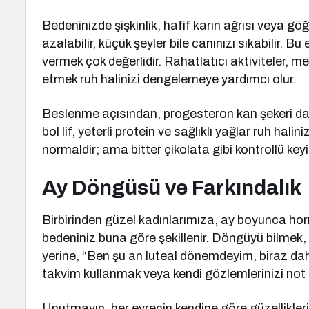
Bedeninizde şişkinlik, hafif karın ağrısı veya gö
azalabilir, küçük şeyler bile canınızı sıkabilir. 
vermek çok değerlidir. Rahatlatıcı aktiviteler, 
etmek ruh halinizi dengelemeye yardımcı olur.
Beslenme açısından, progesteron kan şekeri dal
bol lif, yeterli protein ve sağlıklı yağlar ruh halini
normaldir; ama bitter çikolata gibi kontrollü keyif
Ay Döngüsü ve Farkındalık
Birbirinden güzel kadınlarımıza, ay boyunca hormo
bedeniniz buna göre şekillenir. Döngüyü bilmek, 
yerine, “Ben şu an luteal dönemdeyim, biraz daha
takvim kullanmak veya kendi gözlemlerinizi no
Unutmayın, her evrenin kendine göre güzellikleri 