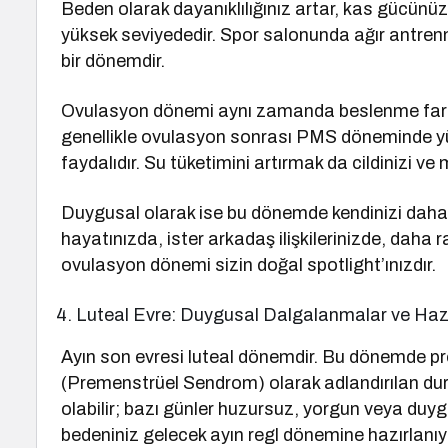
Beden olarak dayanıklılığınız artar, kas gücünü
yüksek seviyededir. Spor salonunda ağır antrenma
bir dönemdir.
Ovulasyon dönemi aynı zamanda beslenme farkında
genellikle ovulasyon sonrası PMS döneminde yüks
faydalıdır. Su tüketimini artırmak da cildinizi v
Duygusal olarak ise bu dönemde kendinizi daha çe
hayatınızda, ister arkadaş ilişkilerinizde, daha 
ovulasyon dönemi sizin doğal spotlight’ınızdır.
Luteal Evre: Duygusal Dalgalanmalar ve Hazı
Ayın son evresi luteal dönemdir. Bu dönemde p
(Premenstrüel Sendrom) olarak adlandırılan duru
olabilir; bazı günler huzursuz, yorgun veya duy
bedeniniz gelecek ayın regl dönemine hazırlanıy