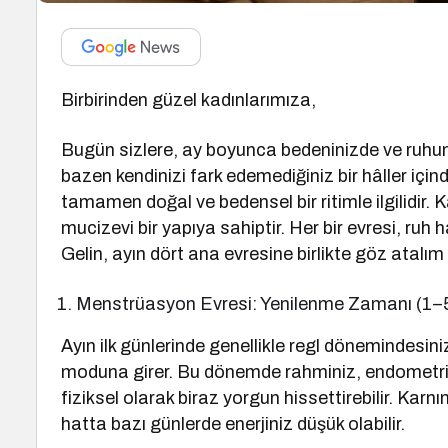
Birbirinden güzel kadınlarımıza,
Bugün sizlere, ay boyunca bedeninizde ve ruhu
bazen kendinizi fark edemediğiniz bir hâller iç
tamamen doğal ve bedensel bir ritimle ilgilidir.
mucizevi bir yapıya sahiptir. Her bir evresi, ruh h
Gelin, ayın dört ana evresine birlikte göz atalım 
Menstrüasyon Evresi: Yenilenme Zamanı (1–5
Ayın ilk günlerinde genellikle regl dönemindesin
moduna girer. Bu dönemde rahminiz, endometrium
fiziksel olarak biraz yorgun hissettirebilir. Karnın
hatta bazı günlerde enerjiniz düşük olabilir.