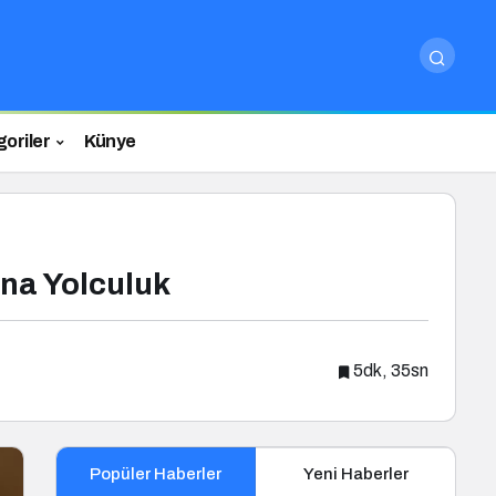
oriler
Künye
na Yolculuk
5dk, 35sn
Popüler Haberler
Yeni Haberler