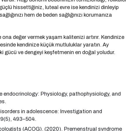
çlü hissettiğiniz, luteal evre ise kendinizi dinleyip
 sağlığınızı hem de beden sağlığınızı korumanıza
 ona değer vermek yaşam kalitenizi artırır. Kendinize
resinde kendinize küçük mutluluklar yaratın. Ay
eki gücü ve dengeyi keşfetmenin en doğal yoludur.
ive endocrinology: Physiology, pathophysiology, and
es.
disorders in adolescence: Investigation and
9(5), 493–504.
ecologists (ACOG). (2020). Premenstrual syndrome