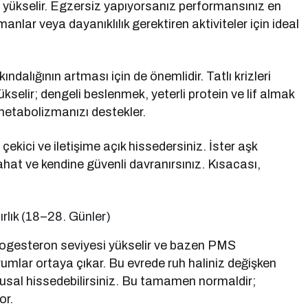
z yükselir. Egzersiz yapıyorsanız performansınız en
nlar veya dayanıklılık gerektiren aktiviteler için ideal
lığının artması için de önemlidir. Tatlı krizleri
elir; dengeli beslenmek, yeterli protein ve lif almak
e metabolizmanızı destekler.
kici ve iletişime açık hissedersiniz. İster aşk
rahat ve kendine güvenli davranırsınız. Kısacası,
rlık (18–28. Günler)
rogesteron seviyesi yükselir ve bazen PMS
mlar ortaya çıkar. Bu evrede ruh haliniz değişken
gusal hissedebilirsiniz. Bu tamamen normaldir;
or.