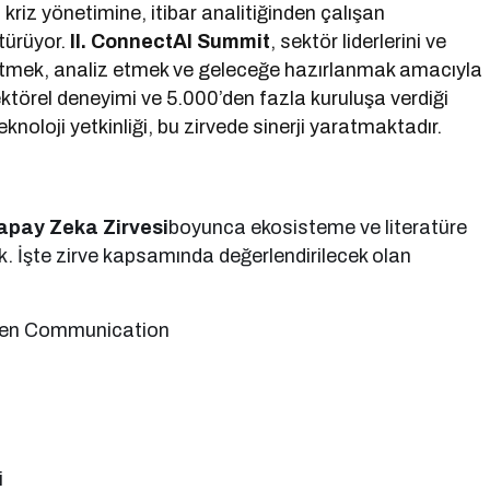
kriz yönetimine, itibar analitiğinden çalışan
türüyor.
II. ConnectAI Summit
, sektör liderlerini ve
şfetmek, analiz etmek ve geleceğe hazırlanmak amacıyla
ektörel deneyimi ve 5.000’den fazla kuruluşa verdiği
eknoloji yetkinliği, bu zirvede sinerji yaratmaktadır.
apay Zeka Zirvesi
boyunca ekosisteme ve literatüre
ak. İşte zirve kapsamında değerlendirilecek olan
iven Communication
i