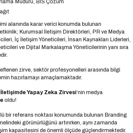
zarlama Müdürü, BİS Çözüm
ağıt
netimi alanında karar verici konumda bulunan
kinlik; Kurumsal İletişim Direktörleri, PR ve Medya
ileri, İç İletişim Yöneticileri, İnsan Kaynakları Liderleri,
ticileri ve Dijital Markalaşma Yöneticilerinin yanı sıra
dir.
flenen zirve, sektör profesyonelleri arasında bilgi
ne zemin hazırlamayı amaçlamaktadır.
İletişimde Yapay Zeka Zirvesi
‘nin medya
ne
oldu!
çlü bir referans noktası konumunda bulunan Branding
genelindeki görünürlüğünü artırırken, aynı zamanda
rişim kapasitesini de önemli ölçüde güçlendirmektedir.