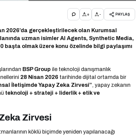
+
-
PAYLAŞ
san 2026’da gerçekleştirilecek olan Kurumsal
lanında uzman isimler AI Agents, Synthetic Media,
.0 başta olmak üzere konu özelinde bilgi paylaşımı
uşlarından
BSP Group
ile teknoloji danışmanlık
nellerini
28 Nisan 2026
tarihinde dijital ortamda bir
sal İletişimde Yapay Zeka Zirvesi”
, yapay zekanın
ünü
teknoloji + strateji + liderlik + etik ve
Zeka Zirvesi
rtmanlarının köklü biçimde yeniden yapılanacağı