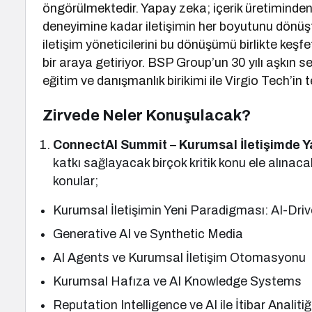
öngörülmektedir. Yapay zeka; içerik üretiminden 
deneyimine kadar iletişimin her boyutunu dönüş
iletişim yöneticilerini bu dönüşümü birlikte ke
bir araya getiriyor. BSP Group’un 30 yılı aşkın s
eğitim ve danışmanlık birikimi ile Virgio Tech’in t
Zirvede Neler Konuşulacak?
ConnectAI Summit – Kurumsal İletişimde Y
katkı sağlayacak birçok kritik konu ele alınac
konular;
Kurumsal İletişimin Yeni Paradigması: AI-Dr
Generative AI ve Synthetic Media
AI Agents ve Kurumsal İletişim Otomasyonu
Kurumsal Hafıza ve AI Knowledge Systems
Reputation Intelligence ve AI ile İtibar Analitiğ