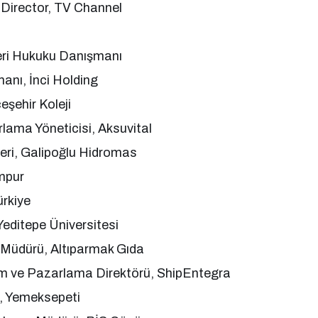
Director, TV Channel
ileri Hukuku Danışmanı
anı, İnci Holding
eşehir Koleji
rlama Yöneticisi, Aksuvital
deri, Galipoğlu Hidromas
mpur
ürkiye
Yeditepe Üniversitesi
er Müdürü, Altıparmak Gıda
im ve Pazarlama Direktörü, ShipEntegra
, Yemeksepeti