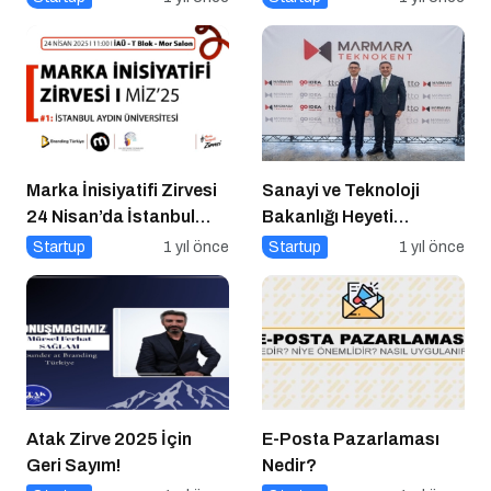
Nasıl Yapılır?
Marka İnisiyatifi Zirvesi
Sanayi ve Teknoloji
24 Nisan’da İstanbul
Bakanlığı Heyeti
Aydın Üniversitesi’nde!
Marmara Teknokent’i
Startup
1 yıl önce
Startup
1 yıl önce
Ziyaret Etti!
Atak Zirve 2025 İçin
E-Posta Pazarlaması
Geri Sayım!
Nedir?