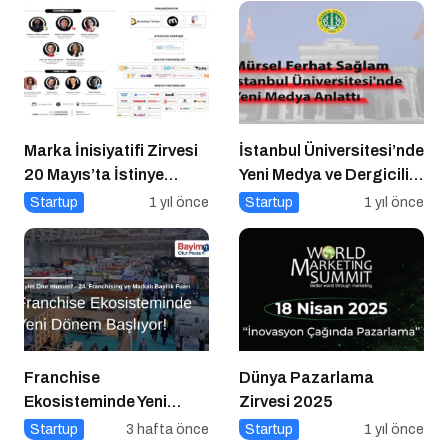
Marka İnisiyatifi Zirvesi
İstanbul Üniversitesi’nde
20 Mayıs’ta İstinye
Yeni Medya ve Dergicilik
Üniversitesi’nde!
Konuşuldu
Startup
1 yıl önce
Startup
1 yıl önce
Franchise
Dünya Pazarlama
Ekosisteminde Yeni
Zirvesi 2025
Dönem Başlıyor: Bayim
Startup
3 hafta önce
Startup
1 yıl önce