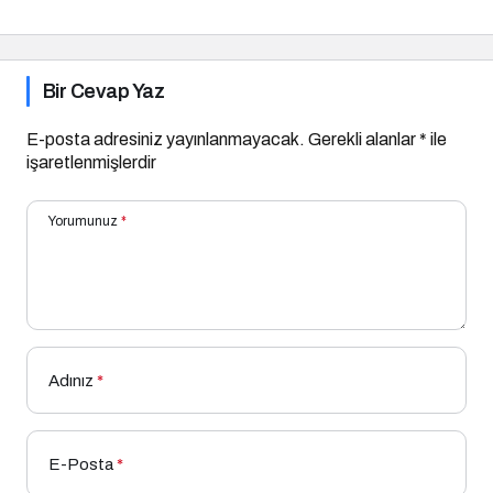
Olur Musun? Fuarı 2026
İçin Geri Sayım!
Bir Cevap Yaz
E-posta adresiniz yayınlanmayacak.
Gerekli alanlar
*
ile
işaretlenmişlerdir
Yorumunuz
*
Adınız
*
E-Posta
*