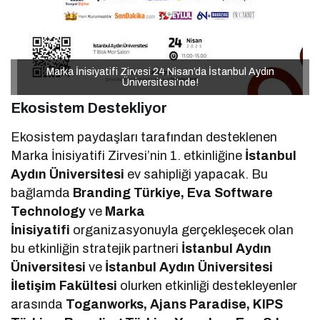
Marka İnisiyatifi Zirvesi 24 Nisan’da İstanbul Aydın
Marka İnisiyatifi Zirvesi 24 Nisan’da İstanbul Aydın
Üniversitesi’nde!
Üniversitesi’nde!
Ekosistem Destekliyor
Ekosistem paydaşları tarafından desteklenen
Marka İnisiyatifi Zirvesi’nin 1. etkinliğine
İstanbul
Aydın Üniversitesi
ev sahipliği yapacak. Bu
bağlamda
Branding Türkiye, Eva Software
Technology
ve
Marka
İnisiyatifi
organizasyonuyla gerçekleşecek olan
bu etkinliğin stratejik partneri
İstanbul Aydın
Üniversitesi
ve
İstanbul Aydın Üniversitesi
İletişim Fakültesi
olurken etkinliği destekleyenler
arasında
Toganworks, Ajans Paradise, KIPS