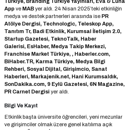
Türkiye, Branding Türkiye Yayınları, Eva & Luna
App
ve
MAB
yer aldı. 24 Nisan 2025’teki etkinliğin
medya ve destek partnerleri arasında ise
PR
Atölye Dergisi, Technologic, Teleskop App,
Tanıtım Tr, Badi Etkinlik, Kurumsal İletişim 2.0,
Startup Gazetesi, TeknoTalk, Haber
Galerisi, EsHaber, Medya Takip Merkezi,
Franchise Market Türkiye, , Haberler.com,
BiHaber.TR, Karma Türkiye, Medya Bilgi
Rehberi, Sosyal Dijital, Girişimcio, Sanat
Haberleri, Markajenik.net, Hani Kurumsaldık,
SonDakika.com, 9 Eylü Gazetesi, 6N Magazine,
PR Carnet Dergisi
yer aldı.
Bilgi Ve Kayıt
Etkinlik başta üniversite öğrencileri, yeni mezunlar
ve girişimciler olmak üzere genel katılıma açık