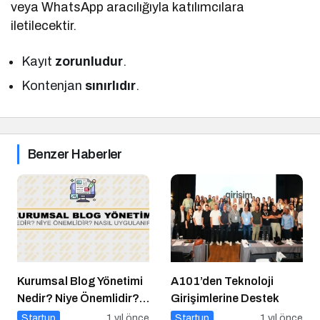
veya WhatsApp aracılığıyla katılımcılara
iletilecektir.
Kayıt
zorunludur
.
Kontenjan
sınırlıdır
.
Benzer Haberler
Kurumsal Blog Yönetimi
A101’den Teknoloji
Nedir? Niye Önemlidir?
Girişimlerine Destek
Kurumsal Blog Yönetimi
Startup
1 yıl önce
Startup
1 yıl önce