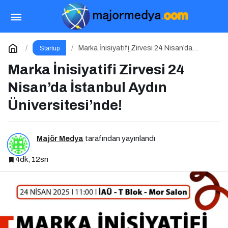
Sosyal Medya Yönetimi 1.0 Etkinliği İçin Geri
Sayım!
Paylaş
Yorum Yap
Marka İnisiyatifi Zirvesi 24 Nisan’da
Startup
İstanbul Aydın Üniversitesi’nde!
Marka İnisiyatifi Zirvesi 24
Nisan’da İstanbul Aydın
Üniversitesi’nde!
Majör Medya
tarafından yayınlandı
4dk, 12sn