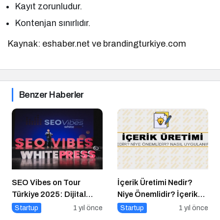
Kayıt zorunludur.
Kontenjan sınırlıdır.
Kaynak: eshaber.net ve brandingturkiye.com
Benzer Haberler
SEO Vibes on Tour
İçerik Üretimi Nedir?
Türkiye 2025: Dijital
Niye Önemlidir? İçerik
Dünyanın Nabzını Tutan
Üretimi Nasıl Yapılır?
Startup
1 yıl önce
Startup
1 yıl önce
Etkinlik