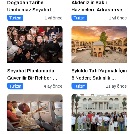
Doğadan Tarihe
Akdeniz’in Saklı
Unutulmaz Seyahat
Hazineleri: Adrasan ve
Önerileri
Çevresi
Turizm
1 yıl önce
Turizm
1 yıl önce
Seyahat Planlamada
Eylülde Tatil Yapmak İçin
Güvenilir Bir Rehber:
6 Neden: Sakinlik,
Tripcoholic
Ekonomi ve Keyif Bir
Turizm
4 ay önce
Turizm
11 ay önce
Arada