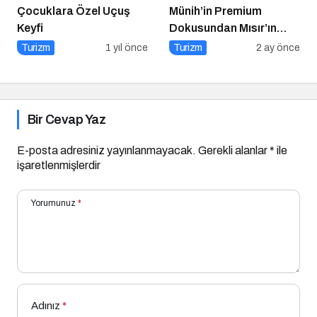
Çocuklara Özel Uçuş
Münih’in Premium
Keyfi
Dokusundan Mısır’ın
Tarihi Derinliğine
Turizm
1 yıl önce
Turizm
2 ay önce
Bir Cevap Yaz
E-posta adresiniz yayınlanmayacak.
Gerekli alanlar
*
ile
işaretlenmişlerdir
Yorumunuz
*
Adınız
*