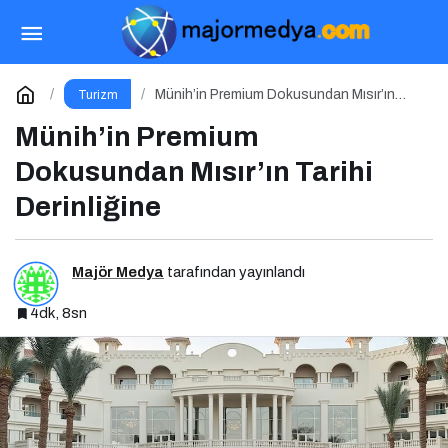
Kulüp Markalı Seyahat Platformu GStatil
Paylaş
Yorum Yap
Münih’in Premium Dokusundan Mısır’ın
Turizm
Tarihi Derinliğine
Münih’in Premium
Dokusundan Mısır’ın Tarihi
Derinliğine
Majör Medya
tarafından yayınlandı
4dk, 8sn