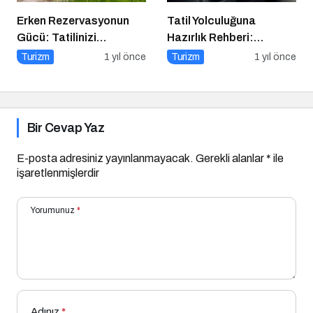
Erken Rezervasyonun
Tatil Yolculuğuna
Gücü: Tatilinizi
Hazırlık Rehberi:
Planlayın, Avantajları
Aracınız İçin Almanız
Turizm
1 yıl önce
Turizm
1 yıl önce
Yakalayın!
Gereken 7 Temel Önlem!
Bir Cevap Yaz
E-posta adresiniz yayınlanmayacak.
Gerekli alanlar
*
ile
işaretlenmişlerdir
Yorumunuz
*
Adınız
*