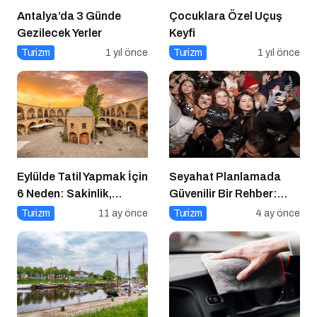
Antalya’da 3 Günde
Çocuklara Özel Uçuş
Gezilecek Yerler
Keyfi
Turizm
1 yıl önce
Turizm
1 yıl önce
Eylülde Tatil Yapmak İçin
Seyahat Planlamada
6 Neden: Sakinlik,
Güvenilir Bir Rehber:
Ekonomi ve Keyif Bir
Tripcoholic
Turizm
11 ay önce
Turizm
4 ay önce
Arada