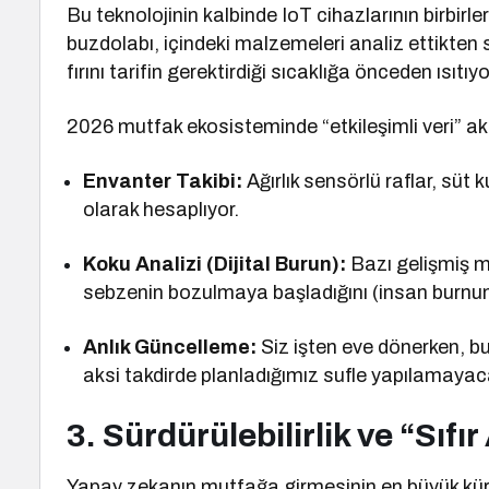
Bu teknolojinin kalbinde IoT cihazlarının birbirl
buzdolabı, içindeki malzemeleri analiz ettikten
fırını tarifin gerektirdiği sıcaklığa önceden ısıt
2026 mutfak ekosisteminde “etkileşimli veri” akış
Envanter Takibi:
Ağırlık sensörlü raflar, süt 
olarak hesaplıyor.
Koku Analizi (Dijital Burun):
Bazı gelişmiş mo
sebzenin bozulmaya başladığını (insan burnun
Anlık Güncelleme:
Siz işten eve dönerken, b
aksi takdirde planladığımız sufle yapılamayaca
3. Sürdürülebilirlik ve “Sıfı
Yapay zekanın mutfağa girmesinin en büyük küres