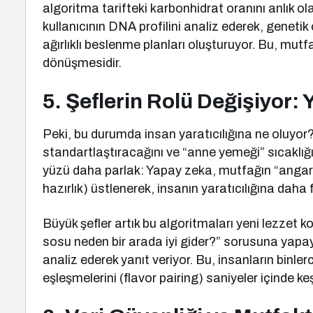
algoritma tarifteki karbonhidrat oranını anlık ol
kullanıcının DNA profilini analiz ederek, geneti
ağırlıklı beslenme planları oluşturuyor. Bu, mutf
dönüşmesidir.
5. Şeflerin Rolü Değişiyor:
Peki, bu durumda insan yaratıcılığına ne oluyor?
standartlaştıracağını ve “anne yemeği” sıcaklı
yüzü daha parlak: Yapay zeka, mutfağın “angary
hazırlık) üstlenerek, insanın yaratıcılığına daha 
Büyük şefler artık bu algoritmaları yeni lezzet k
sosu neden bir arada iyi gider?” sorusuna yapay
analiz ederek yanıt veriyor. Bu, insanların binl
eşleşmelerini (flavor pairing) saniyeler içinde k