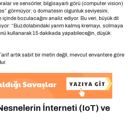
alar ve sensörler, bilgisayarlı görü (computer vision)
tes” görmüyor; o domatesin olgunluk seviyesini,
içinde bozulacağını analiz ediyor. Bu veri, büyük dil
çıkıyor: “Buzdolabındaki yarım kalmış kremayı, solmaya
nü kullanarak 15 dakikada yapabileceğin, düşük
Tarif artık sabit bir metin değil, mevcut envantere göre
ur.
esnelerin İnterneti (IoT) ve