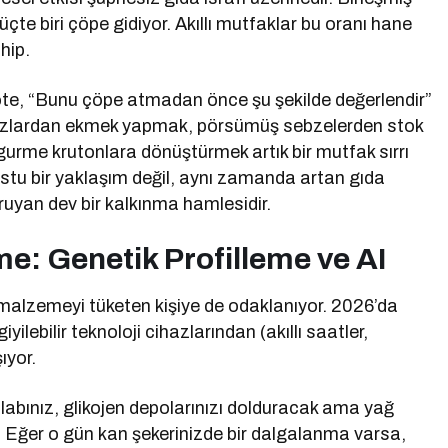
 üçte biri çöpe gidiyor. Akıllı mutfaklar bu oranı hane
hip.
öte, “Bunu çöpe atmadan önce şu şekilde değerlendir”
muzlardan ekmek yapmak, pörsümüş sebzelerden stok
urme krutonlara dönüştürmek artık bir mutfak sırrı
ostu bir yaklaşım değil, aynı zamanda artan gıda
ruyan dev bir kalkınma hamlesidir.
me: Genetik Profilleme ve AI
alzemeyi tüketen kişiye de odaklanıyor. 2026’da
yilebilir teknoloji cihazlarından (akıllı saatler,
ıyor.
abınız, glikojen depolarınızı dolduracak ama yağ
. Eğer o gün kan şekerinizde bir dalgalanma varsa,