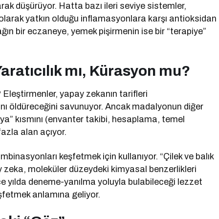
arak düşürüyor. Hatta bazı ileri seviye sistemler,
k olarak yatkın olduğu inflamasyonlara karşı antioksidan
ağın bir eczaneye, yemek pişirmenin ise bir “terapiye”
 Yaratıcılık mı, Kürasyon mu?
 Eleştirmenler, yapay zekanın tarifleri
ğını öldüreceğini savunuyor. Ancak madalyonun diğer
a” kısmını (envanter takibi, hesaplama, temel
fazla alan açıyor.
ombinasyonları keşfetmek için kullanıyor. “Çilek ve balık
 zeka, moleküler düzeydeki kimyasal benzerlikleri
erce yılda deneme-yanılma yoluyla bulabileceği lezzet
eşfetmek anlamına geliyor.