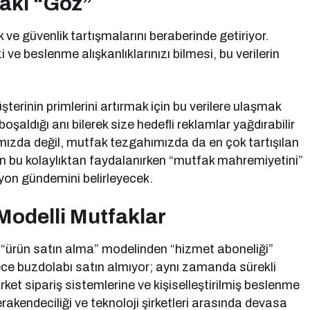
taki “Göz”
ik ve güvenlik tartışmalarını beraberinde getiriyor.
 ve beslenme alışkanlıklarınızı bilmesi, bu verilerin
üşterinin primlerini artırmak için bu verilere ulaşmak
boşaldığı anı bilerek size hedefli reklamlar yağdırabilir
rımızda değil, mutfak tezgahımızda da en çok tartışılan
rın bu kolaylıktan faydalanırken “mutfak mahremiyetini”
syon gündemini belirleyecek.
Modelli Mutfaklar
ürün satın alma” modelinden “hizmet aboneliği”
adece buzdolabı satın almıyor; aynı zamanda sürekli
et sipariş sistemlerine ve kişiselleştirilmiş beslenme
akendeciliği ve teknoloji şirketleri arasında devasa