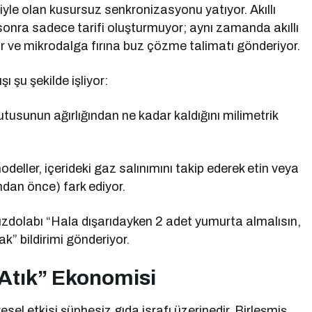
eriyle olan kusursuz senkronizasyonu yatıyor. Akıllı
 sonra sadece tarifi oluşturmuyor; aynı zamanda akıllı
ıyor ve mikrodalga fırına buz çözme talimatı gönderiyor.
ı şu şekilde işliyor:
kutusunun ağırlığından ne kadar kaldığını milimetrik
deller, içerideki gaz salınımını takip ederek etin veya
dan önce) fark ediyor.
uzdolabı “Hala dışarıdayken 2 adet yumurta almalısın,
k” bildirimi gönderiyor.
r Atık” Ekonomisi
el etkisi şüphesiz gıda israfı üzerinedir. Birleşmiş