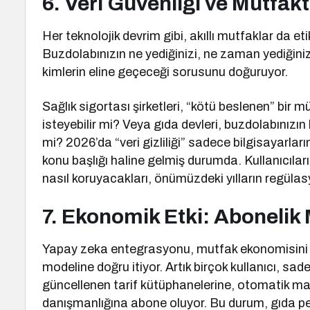
6. Veri Güvenliği ve Mutfak
Her teknolojik devrim gibi, akıllı mutfaklar da et
Buzdolabınızın ne yediğinizi, ne zaman yediğinizi
kimlerin eline geçeceği sorusunu doğuruyor.
Sağlık sigortası şirketleri, “kötü beslenen” bir m
isteyebilir mi? Veya gıda devleri, buzdolabınızın 
mi? 2026’da “veri gizliliği” sadece bilgisayarla
konu başlığı haline gelmiş durumda. Kullanıcıla
nasıl koruyacakları, önümüzdeki yılların regüla
7. Ekonomik Etki: Abonelik 
Yapay zeka entegrasyonu, mutfak ekonomisini “
modeline doğru itiyor. Artık birçok kullanıcı, s
güncellenen tarif kütüphanelerine, otomatik mark
danışmanlığına abone oluyor. Bu durum, gıda per