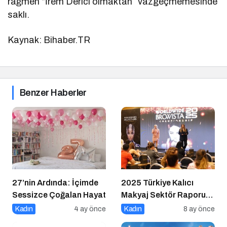
rağmen “İrem Derici olmaktan” vazgeçmemesinde
saklı.
Kaynak: Bihaber.TR
Benzer Haberler
27’nin Ardında: İçimde
2025 Türkiye Kalıcı
Sessizce Çoğalan Hayat
Makyaj Sektör Raporu
Açıklandı
Kadın
4 ay önce
Kadın
8 ay önce