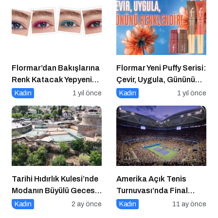
Flormar’dan Bakışlarına
Flormar Yeni Puffy Serisi:
Renk Katacak Yepyeni
Çevir, Uygula, Gününü
Color Treasure Maskara
Renklendir!
Kadın
1 yıl önce
Kadın
1 yıl önce
Serisi!
Tarihi Hıdırlık Kulesi’nde
Amerika Açık Tenis
Modanın Büyülü Gecesi:
Turnuvası’nda Final
Cihan Nacar Defilesi
Heyecanı Eurosport’ta!
Kadın
2 ay önce
Kadın
11 ay önce