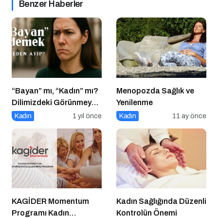
Benzer Haberler
“Bayan” mı, “Kadın” mı?
Menopozda Sağlık ve
Dilimizdeki Görünmeyen
Yenilenme
Cinsiyet Ayrımı
Kadın
1 yıl önce
Kadın
11 ay önce
KAGİDER Momentum
Kadın Sağlığında Düzenli
Programı Kadın
Kontrolün Önemi