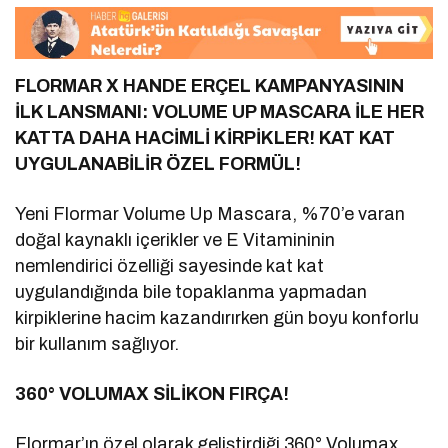
FLORMAR X
HANDE ERÇEL
KAMPANYASININ
İLK LANSMANI:
VOLUME UP
MASCARA
İLE
HER
KATTA DAHA HACİMLİ
KİRPİKLER!
KAT KAT
UYGULANABİLİR ÖZEL FORMÜL!
Yeni Flormar Volume Up Mascara, %70’e varan
doğal kaynaklı içerikler ve E Vitamininin
nemlendirici özelliği sayesinde kat kat
uygulandığında bile topaklanma yapmadan
kirpiklerine hacim kazandırırken gün boyu konforlu
bir kullanım sağlıyor.
360° VOLUMAX SİLİKON FIRÇA!
Flormar’ın özel olarak geliştirdiği 360° Volumax