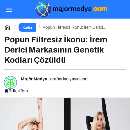
Türkiye’nin 1 Numaralı Makyaj Markası
Flormar’ın Yeni Global Marka Yüzü “Hande Erçel” ile ilk
Paylaş
Yorum Yap
Popun Filtresiz İkonu: İrem Derici
Kadın
Markasının Genetik Kodları Çözüldü
Popun Filtresiz İkonu: İrem
lansmanı: “Volume Up Mascara”
Derici Markasının Genetik
Kodları Çözüldü
Majör Medya
tarafından yayınlandı
3dk, 49sn