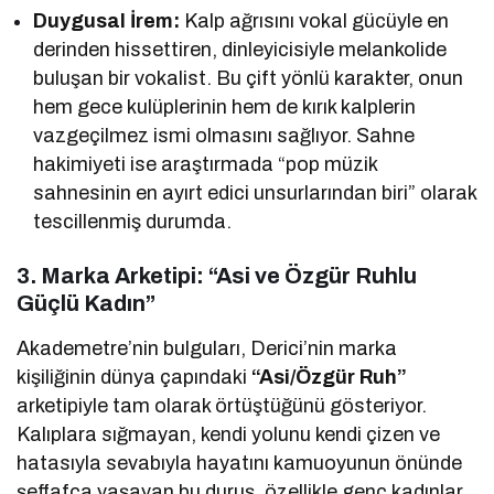
Duygusal İrem:
Kalp ağrısını vokal gücüyle en
derinden hissettiren, dinleyicisiyle melankolide
buluşan bir vokalist. Bu çift yönlü karakter, onun
hem gece kulüplerinin hem de kırık kalplerin
vazgeçilmez ismi olmasını sağlıyor. Sahne
hakimiyeti ise araştırmada “pop müzik
sahnesinin en ayırt edici unsurlarından biri” olarak
tescillenmiş durumda.
3. Marka Arketipi: “Asi ve Özgür Ruhlu
Güçlü Kadın”
Akademetre’nin bulguları, Derici’nin marka
kişiliğinin dünya çapındaki
“Asi/Özgür Ruh”
arketipiyle tam olarak örtüştüğünü gösteriyor.
Kalıplara sığmayan, kendi yolunu kendi çizen ve
hatasıyla sevabıyla hayatını kamuoyunun önünde
şeffafça yaşayan bu duruş, özellikle genç kadınlar