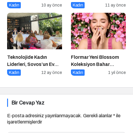
Girişimcilerin Gücüne
Kadın
10 ay önce
Kadın
11 ay önce
Güç Katıyor
Teknolojide Kadın
Flormar Yeni Blossom
Liderleri, Sovos’un Ev
Koleksiyon Bahar
Sahipliğinde Bir Araya
Çiceklerinin Enerjisiyle
Kadın
12 ay önce
Kadın
1 yıl önce
Geldi
Güzelliğine Renk Kat
Bir Cevap Yaz
E-posta adresiniz yayınlanmayacak.
Gerekli alanlar
*
ile
işaretlenmişlerdir