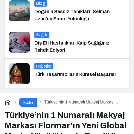
Blog
Doğanın Sessiz Tanıkları: Selman
Uzun’un Sanat Yolculuğu
Sağlık
Diş Eti Hastalıkları Kalp Sağlığınızı
Tehdit Ediyor!
Haberler
Türk Tasarımcıların Küresel Başarısı
Türkiye’nin 1 Numaralı Makyaj Markası
Kadın
Flormar’ın Yeni Global Marka Yüzü “Hande
Erçel” ile ilk lansmanı: “Volume Up Mascara”
Türkiye’nin 1 Numaralı Makyaj
Markası Flormar’ın Yeni Global