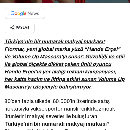
PAYLAŞ
Türkiye’nin bir numaralı makyaj markası*
Flormar, yeni global marka yüzü “Hande Erçel”
ile Volume Up Mascara’yı sunar:
Güzelliği ve stili
ile global ölçekte dikkat çeken ünlü oyuncu
Hande Erçel’in yer aldığı reklam kampanyası,
her katta hacim ve lifting etkisi sunan Volume Up
Mascara’yı izleyiciyle buluşturuyor.
80’den fazla ülkede, 60.000’in üzerinde satış
noktasıyla yüksek performanslı renkli kozmetik
ürünlerini makyaj severler ile buluşturan
Türkiye’nin bir numaralı makyaj markası*