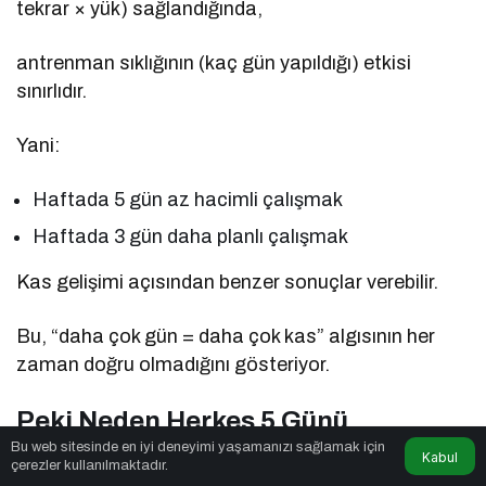
tekrar × yük) sağlandığında,
antrenman sıklığının (kaç gün yapıldığı) etkisi
sınırlıdır.
Yani:
Haftada 5 gün az hacimli çalışmak
Haftada 3 gün daha planlı çalışmak
Kas gelişimi açısından benzer sonuçlar verebilir.
Bu, “daha çok gün = daha çok kas” algısının her
zaman doğru olmadığını gösteriyor.
Peki Neden Herkes 5 Günü
Bu web sitesinde en iyi deneyimi yaşamanızı sağlamak için
Savunuyor?
Kabul
çerezler kullanılmaktadır.