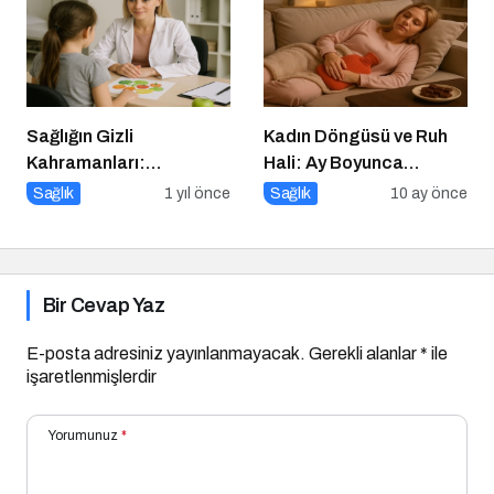
Sağlığın Gizli
Kadın Döngüsü ve Ruh
Kahramanları:
Hali: Ay Boyunca
Diyetisyenlerimiz
Bedenine ve Duygularına
Sağlık
1 yıl önce
Sağlık
10 ay önce
Yolculuk
Bir Cevap Yaz
E-posta adresiniz yayınlanmayacak.
Gerekli alanlar
*
ile
işaretlenmişlerdir
Yorumunuz
*