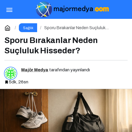
Haftada 5 Gün Spor Yapmak Gerçekten
Sağlıklı mı?
Paylaş
Yorum Yap
Sporu Bırakanlar Neden Suçluluk
Sağlık
Hisseder?
Sporu Bırakanlar Neden
Suçluluk Hisseder?
Majör Medya
tarafından yayınlandı
5dk, 26sn