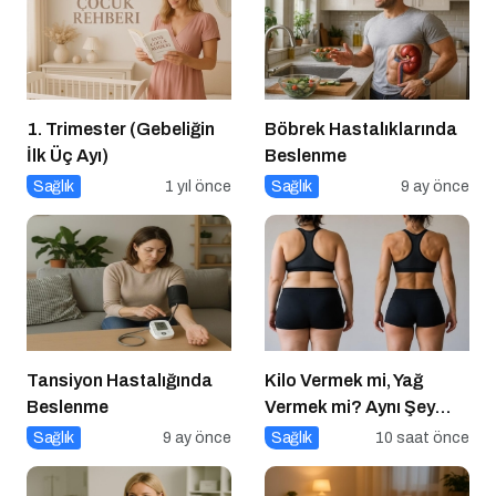
1. Trimester (Gebeliğin
Böbrek Hastalıklarında
İlk Üç Ayı)
Beslenme
Sağlık
1 yıl önce
Sağlık
9 ay önce
Tansiyon Hastalığında
Kilo Vermek mi, Yağ
Beslenme
Vermek mi? Aynı Şey
Sanıyoruz Ama Değil!
Sağlık
9 ay önce
Sağlık
10 saat önce