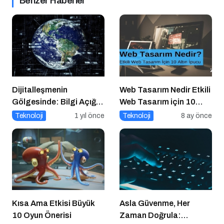
Benzer Haberler
Dijitalleşmenin
Web Tasarım Nedir Etkili
Gölgesinde: Bilgi Açığı
Web Tasarım için 10
Büyüyor mu?
Altın İpucu
Teknoloji
1 yıl önce
Teknoloji
8 ay önce
Kısa Ama Etkisi Büyük
Asla Güvenme, Her
10 Oyun Önerisi
Zaman Doğrula: