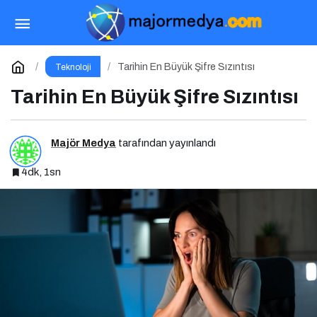
TBD, 8. Siber Güvenlik Ekosisteminin
Geliştirilmesi Zirvesi’ni Gerçekleştirdi
Paylaş
Yorum Yap
Tarihin En Büyük Şifre Sızıntısı
Teknoloji
Tarihin En Büyük Şifre Sızıntısı
Majör Medya
tarafından yayınlandı
4dk, 1sn