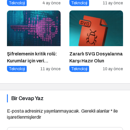
Şirketler İçin Parola
Teknoloji
4 ay önce
Teknoloji
11 ay önce
Güvenliği Alarmı
Şifrelemenin kritik rolü:
Zararlı SVG Dosyalarına
Kurumlar için veri
Karşı Hazır Olun
güvenliğinin temel
Teknoloji
11 ay önce
Teknoloji
10 ay önce
katmanı
Bir Cevap Yaz
E-posta adresiniz yayınlanmayacak.
Gerekli alanlar
*
ile
işaretlenmişlerdir