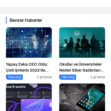
Benzer Haberler
Yapay Zeka CEO Oldu:
Okullar ve Üniversiteler
Çinli Şirketin 2022’de
Neden Siber Saldırıların
Attığı Adım Yeniden
Hedefinde?
Teknoloji
1 yıl önce
Teknoloji
1 yıl önce
Gündemde