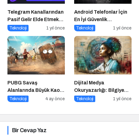
Telegram Kanallarından
Android Telefonlar İçin
Pasif Gelir Elde Etmek
En İyi Güvenlik
Artık Mümkün
Uygulamaları
Teknoloji
1 yıl önce
Teknoloji
1 yıl önce
PUBG Savaş
Dijital Medya
Alanlarında Büyük Kaos:
Okuryazarlığı: Bilgiye
“Dekor Avı” Moduyla
Erişimde Sorumluluk ve
Teknoloji
4 ay önce
Teknoloji
1 yıl önce
Tanışın!
Farkındalık
Bir Cevap Yaz