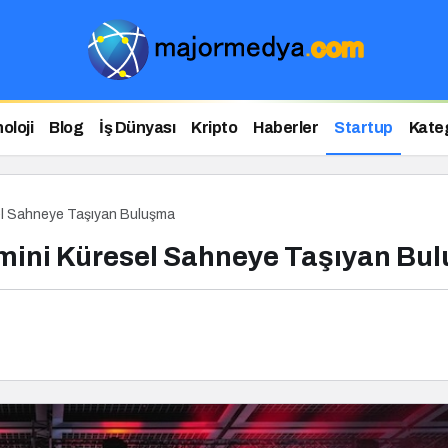
oloji
Blog
İş Dünyası
Kripto
Haberler
Startup
Kateg
sel Sahneye Taşıyan Buluşma
temini Küresel Sahneye Taşıyan Bu