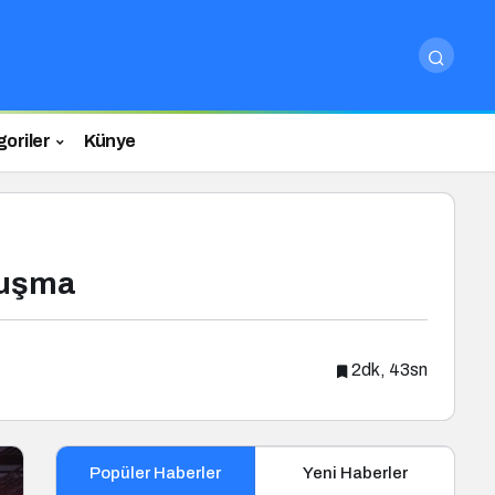
oriler
Künye
luşma
2dk, 43sn
Popüler Haberler
Yeni Haberler