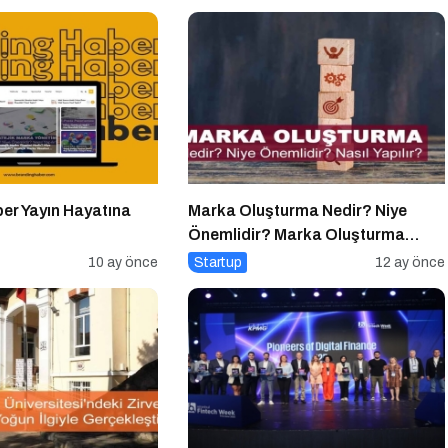
er Yayın Hayatına
Marka Oluşturma Nedir? Niye
Önemlidir? Marka Oluşturma
Nasıl Yapılır?
10 ay önce
Startup
12 ay önce