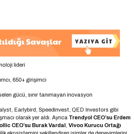
oloji lideri
ımcı, 650+ girişimci
kselen gücü, sınır tanımayan inovasyon
alyst, Earlybird, Speedinvest, QED Investors gibi
şmacı olarak yer aldı. Ayrıca
Trendyol CEO’su Erdem
ollic CEO’su Burak Vardal
,
Vivoo Kurucu Ortağı
ilik ekosistemini şekillendiren isimler de deneyimlerini