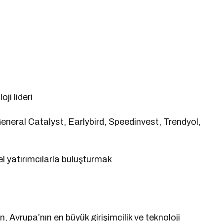
ji lideri
neral Catalyst, Earlybird, Speedinvest, Trendyol,
el yatırımcılarla buluşturmak
, Avrupa’nın en büyük girişimcilik ve teknoloji