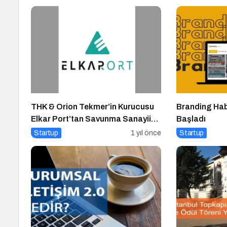
THK & Orion Tekmer’in Kurucusu
Branding Hab
Elkar Port’tan Savunma Sanayii
Başladı
Atılımı: AET Electronics’e
Startup
1 yıl önce
Startup
Stratejik Yatırım