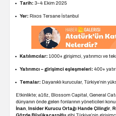
Tarih:
3–4 Ekim 2025
Yer:
Rixos Tersane İstanbul
Katılımcılar:
1000+ girişimci, yatırımcı ve tekn
Yatırımcı – girişimci eşleşmeleri:
400+ yatır
Temalar:
Dayanıklı kurucular, Türkiye’nin yü
Etkinlikte; a16z, Blossom Capital, General Cat
dünyanın önde gelen fonlarının yöneticileri konu
İnan
,
Insider Kurucu Ortağı Hande Çilingir
,
R
Gözde Büyükacaroğlu
gibi Türkiye’nin girişimc