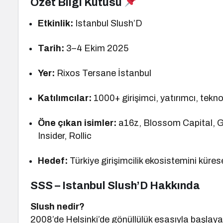
Özet Bilgi Kutusu
Etkinlik:
Istanbul Slush’D
Tarih:
3–4 Ekim 2025
Yer:
Rixos Tersane İstanbul
Katılımcılar:
1000+ girişimci, yatırımcı, teknolo
Öne çıkan isimler:
a16z, Blossom Capital, Ge
Insider, Rollic
Hedef:
Türkiye girişimcilik ekosistemini küres
SSS – Istanbul Slush’D Hakkında
Slush nedir?
2008’de Helsinki’de gönüllülük esasıyla başlayan