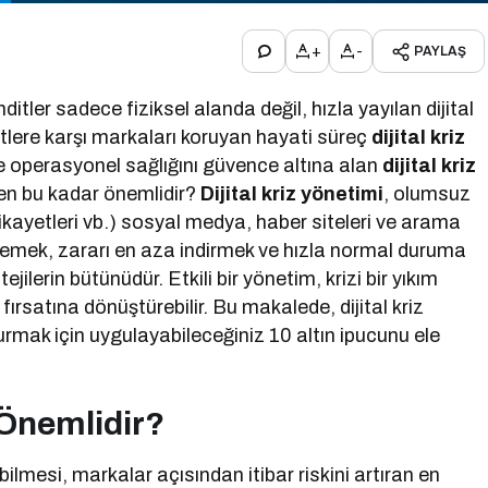
+
-
PAYLAŞ
tler sadece fiziksel alanda değil, hızla yayılan dijital
tlere karşı markaları koruyan hayati süreç
dijital kriz
 ve operasyonel sağlığını güvence altına alan
dijital kriz
eden bu kadar önemlidir?
Dijital kriz yönetimi
, olumsuz
 şikayetleri vb.) sosyal medya, haber siteleri ve arama
lemek, zararı en aza indirmek ve hızla normal duruma
jilerin bütünüdür. Etkili bir yönetim, krizi bir yıkım
fırsatına dönüştürebilir. Bu makalede, dijital kriz
turmak için uygulayabileceğiniz 10 altın ipucunu ele
 Önemlidir?
abilmesi, markalar açısından itibar riskini artıran en