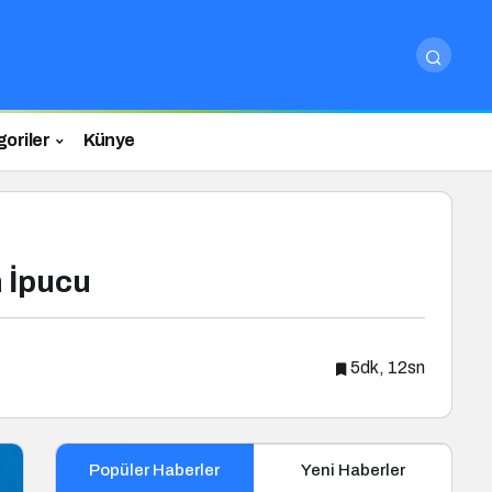
oriler
Künye
n İpucu
5dk, 12sn
Popüler Haberler
Yeni Haberler