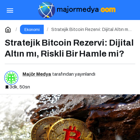
Bybit TR’den Blok Zinciri Kullanıcılarına Ağ
Tıkanıklığı Rehberi!
Paylaş
Yorum Yap
Stratejik Bitcoin Rezervi: Dijital Altın mı,
Ekonomi
Riskli Bir Hamle mi?
Stratejik Bitcoin Rezervi: Dijital
Altın mı, Riskli Bir Hamle mi?
Majör Medya
tarafından yayınlandı
3dk, 50sn