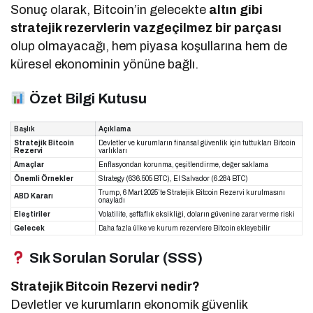
Sonuç olarak, Bitcoin’in gelecekte
altın gibi
stratejik rezervlerin vazgeçilmez bir parçası
olup olmayacağı, hem piyasa koşullarına hem de
küresel ekonominin yönüne bağlı.
Özet Bilgi Kutusu
Başlık
Açıklama
Stratejik Bitcoin
Devletler ve kurumların finansal güvenlik için tuttukları Bitcoin
Rezervi
varlıkları
Amaçlar
Enflasyondan korunma, çeşitlendirme, değer saklama
Önemli Örnekler
Strategy (636.505 BTC), El Salvador (6.284 BTC)
Trump, 6 Mart 2025’te Stratejik Bitcoin Rezervi kurulmasını
ABD Kararı
onayladı
Eleştiriler
Volatilite, şeffaflık eksikliği, doların güvenine zarar verme riski
Gelecek
Daha fazla ülke ve kurum rezervlere Bitcoin ekleyebilir
Sık Sorulan Sorular (SSS)
Stratejik Bitcoin Rezervi nedir?
Devletler ve kurumların ekonomik güvenlik