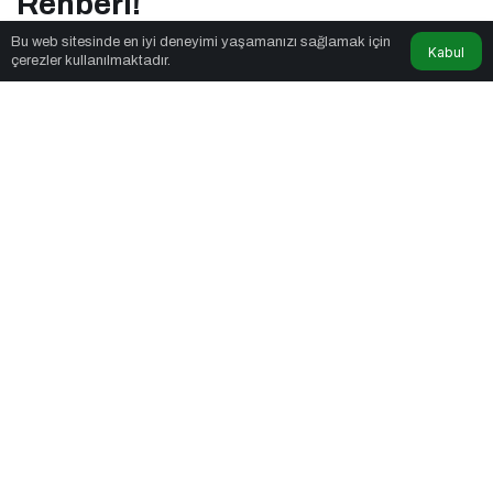
Rehberi!
Bu web sitesinde en iyi deneyimi yaşamanızı sağlamak için
Kabul
çerezler kullanılmaktadır.
Majör Medya
tarafından yayınlandı
3dk, 4sn
Bybit TR’den Blok Zinciri Kullanıcılarına Ağ Tıkanıklığı Rehberi!