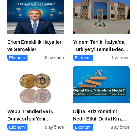
Erken Emeklilik Hayalleri
Yıldem Terlik, İtalya’da
ve Gerçekler
Türkiye’yi Temsil Edecek
Gaziantepli yerli üretici,
Ekonomi
9 ay önce
Ekonomi
1 yıl önce
Avrupa’nın en prestijli
fuarında boy
gösterecek
Web3 Trendleri ve İş
Dijital Kriz Yönetimi
Dünyası İçin Yeni
Nedir Etkili Dijital Kriz
Fırsatlar
Yönetimi için 10 Altın
Ekonomi
9 ay önce
Ekonomi
8 ay önce
İpucu