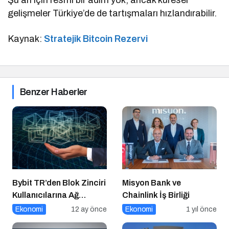
gelişmeler Türkiye’de de tartışmaları hızlandırabilir.
Kaynak:
Stratejik Bitcoin Rezervi
Benzer Haberler
Bybit TR’den Blok Zinciri
Misyon Bank ve
Kullanıcılarına Ağ
Chainlink İş Birliği
Tıkanıklığı Rehberi!
Ekonomi
12 ay önce
Ekonomi
1 yıl önce