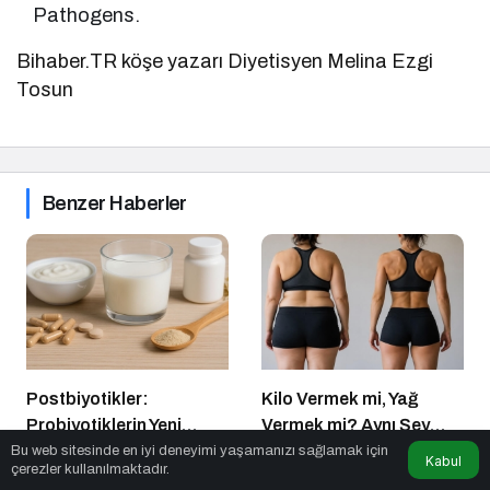
Pathogens.
Bihaber.TR köşe yazarı Diyetisyen Melina Ezgi
Tosun
Benzer Haberler
Postbiyotikler:
Kilo Vermek mi, Yağ
Probiyotiklerin Yeni
Vermek mi? Aynı Şey
Jenerasyonu mu?
Sanıyoruz Ama Değil!
Bu web sitesinde en iyi deneyimi yaşamanızı sağlamak için
Sağlık
1 yıl önce
Sağlık
2 saat önce
Kabul
çerezler kullanılmaktadır.