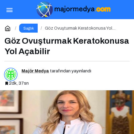
Cilt Tiplerine Göre Doğru Beslenme Stratejileri;
Genç ve Parlak Cilt İçin Doğru Besinler
Paylaş
Yorum Yap
Göz Ovuşturmak Keratokonusa Yol
Sağlık
Açabilir
Göz Ovuşturmak Keratokonusa
Yol Açabilir
Majör Medya
tarafından yayınlandı
2dk, 37sn