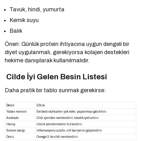
Tavuk, hindi, yumurta
Kemik suyu
Balık
Öneri: Günlük protein ihtiyacına uygun dengeli bir
diyet uygulanmalı, gerekiyorsa kolajen destekleri
hekime danışılarak kullanılmalıdır.
Cilde İyi Gelen Besin Listesi
Daha pratik bir tablo sunmak gerekirse:
Besin
Etkisi
Yaban mersini
Serbest radikalleri yok eder, yaşlanmayı geciktirir.
Avokado
Cildi içeriden nemlendirir, elastikiyeti artırır.
Havuç
Hücre yenilenmesini hızlandırır.
Somon balığı
İnflamasyonu azaltır, cilt bariyerini güçlendirir.
Ceviz
Omega-3 ile cildi nemlendirir.