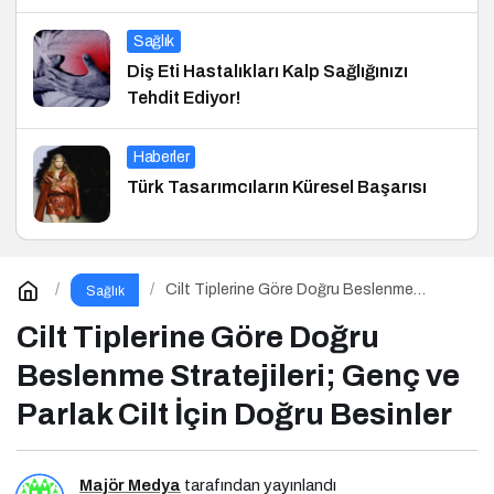
Sağlık
Diş Eti Hastalıkları Kalp Sağlığınızı
Tehdit Ediyor!
Haberler
Türk Tasarımcıların Küresel Başarısı
Cilt Tiplerine Göre Doğru Beslenme
Sağlık
Stratejileri; Genç ve Parlak Cilt İçin Doğru
Besinler
Cilt Tiplerine Göre Doğru
Beslenme Stratejileri; Genç ve
Parlak Cilt İçin Doğru Besinler
Majör Medya
tarafından yayınlandı