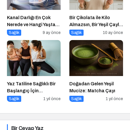
Kanal Darlığı En Çok
Bir Çikolata ile Kilo
Nerede ve Hangi Yaşta
Almazsın, Bir Yeşil Çayla
Görülür?
da Zayıflamazsın
Sağlık
9 ay önce
Sağlık
10 ay önce
Yaz Tatiline Sağlıklı Bir
Doğadan Gelen Yeşil
Başlangıç İçin
Mucize: Matcha Çayı
Beslenme
Sağlık
1 yıl önce
Sağlık
1 yıl önce
Bir Cevap Yaz