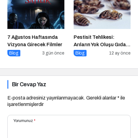
7 Ağustos Haftasında
Pestisit Tehlikesi:
Vizyona Girecek Filmler
Arıların Yok Oluşu Gıda
Zincirini Çökertiyor!
Blog
3 gün önce
Blog
12 ay önce
Bir Cevap Yaz
E-posta adresiniz yayınlanmayacak.
Gerekli alanlar
*
ile
işaretlenmişlerdir
Yorumunuz
*