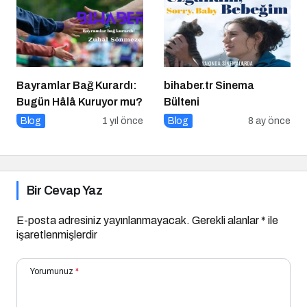
Bayramlar Bağ Kurardı:
bihaber.tr Sinema
Bugün Hâlâ Kuruyor mu?
Bülteni
Blog
1 yıl önce
Blog
8 ay önce
Bir Cevap Yaz
E-posta adresiniz yayınlanmayacak.
Gerekli alanlar
*
ile
işaretlenmişlerdir
Yorumunuz
*