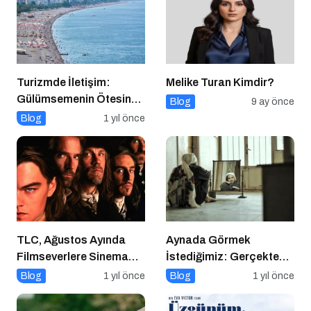
Turizmde İletişim:
Melike Turan Kimdir?
Gülümsemenin Ötesinde
Blog
9 ay önce
Bir Sanat
Blog
1 yıl önce
TLC, Ağustos Ayında
Aynada Görmek
Filmseverlere Sinema
İstediğimiz: Gerçekten
Dolu Akşamlar Sunuyor
Kimiz?
Blog
1 yıl önce
Blog
1 yıl önce