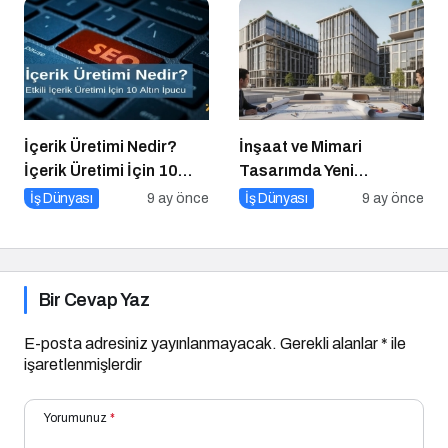
İçerik Üretimi Nedir?
İnşaat ve Mimari
İçerik Üretimi İçin 10
Tasarımda Yeni
Altın İpucu
Standartlar Belirliyor
İş Dünyası
9 ay önce
İş Dünyası
9 ay önce
Bir Cevap Yaz
E-posta adresiniz yayınlanmayacak.
Gerekli alanlar
*
ile
işaretlenmişlerdir
Yorumunuz
*