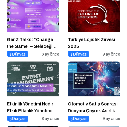
GenZ Talks: “Change
Türkiye Lojistik Zirvesi
the Game” – Geleceği
2025
Tasarlayanlar Sahne
İş Dünyası
6 ay önce
İş Dünyası
9 ay önce
Alıyor!
Etkinlik Yönetimi Nedir
Otomotiv Satış Sonrası
Etkili Etkinlik Yönetimi
Dünyası Çeyrek Asırlık
İçin 10 Altın İpucu
Zirve İçin İstanbul’da
İş Dünyası
8 ay önce
İş Dünyası
9 ay önce
Buluşuyor