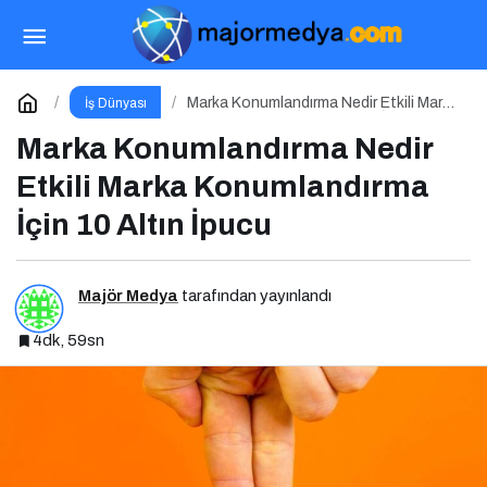
Etkinlik Yönetimi Nedir Etkili Etkinlik Yönetimi
İçin 10 Altın İpucu
Paylaş
Yorum Yap
Marka Konumlandırma Nedir Etkili Marka
İş Dünyası
Konumlandırma İçin 10 Altın İpucu
Marka Konumlandırma Nedir
Etkili Marka Konumlandırma
İçin 10 Altın İpucu
Majör Medya
tarafından yayınlandı
4dk, 59sn